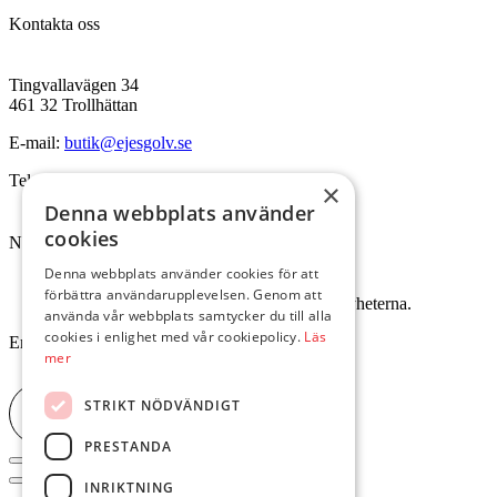
Kontakta oss
Tingvallavägen 34
461 32 Trollhättan
E-mail:
butik@ejesgolv.se
Telefon:
0520-795 00
×
Denna webbplats använder
cookies
Nyhetsbrev
Denna webbplats använder cookies för att
förbättra användarupplevelsen. Genom att
Skriv upp dig för att få dem senaste nyheterna.
använda vår webbplats samtycker du till alla
cookies i enlighet med vår cookiepolicy.
Läs
Email
mer
STRIKT NÖDVÄNDIGT
Skicka
PRESTANDA
INRIKTNING