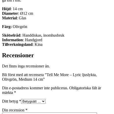
gå ton i ton.
Höjd
: 14 cm
Diameter
: Ø12 cm
Material
: Glas
Färg:
Olivgrön
Skötselråd
: Handdiskas, inomhusbruk
Information
: Handgjord
Tillverkningsland
: Kina
Recensioner
Det finns inga recensioner än.
Bli först med att recensera ”Tell Me More – Lyric ljuslykta,
Olivgrön, Medium 14 cm”
Din e-postadress kommer inte publiceras.
Obligatoriska fält är
märkta
*
Ditt betyg
*
Din recension
*