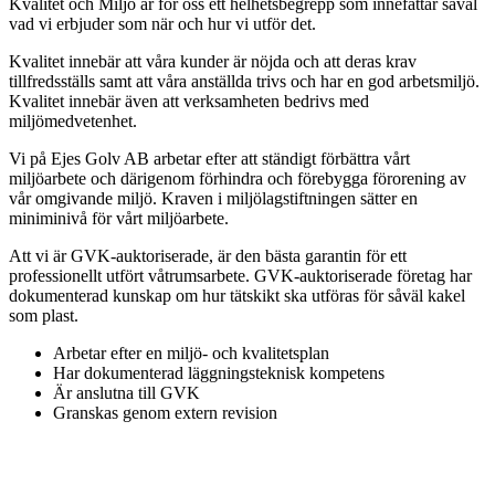
Kvalitet och Miljö är för oss ett helhetsbegrepp som innefattar såväl
vad vi erbjuder som när och hur vi utför det.
Kvalitet innebär att våra kunder är nöjda och att deras krav
tillfredsställs samt att våra anställda trivs och har en god arbetsmiljö.
Kvalitet innebär även att verksamheten bedrivs med
miljömedvetenhet.
Vi på Ejes Golv AB arbetar efter att ständigt förbättra vårt
miljöarbete och därigenom förhindra och förebygga förorening av
vår omgivande miljö. Kraven i miljölagstiftningen sätter en
miniminivå för vårt miljöarbete.
Att vi är GVK-auktoriserade, är den bästa garantin för ett
professionellt utfört våtrumsarbete. GVK-auktoriserade företag har
dokumenterad kunskap om hur tätskikt ska utföras för såväl kakel
som plast.
Arbetar efter en miljö- och kvalitetsplan
Har dokumenterad läggningsteknisk kompetens
Är anslutna till GVK
Granskas genom extern revision