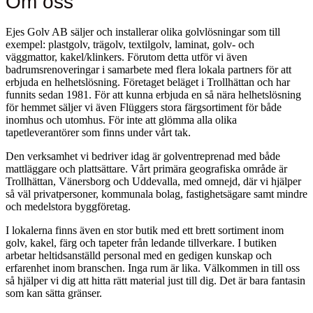
Om oss
Ejes Golv AB säljer och installerar olika golvlösningar som till
exempel: plastgolv, trägolv, textilgolv, laminat, golv- och
väggmattor, kakel/klinkers. Förutom detta utför vi även
badrumsrenoveringar i samarbete med flera lokala partners för att
erbjuda en helhetslösning. Företaget beläget i Trollhättan och har
funnits sedan 1981. För att kunna erbjuda en så nära helhetslösning
för hemmet säljer vi även Flüggers stora färgsortiment för både
inomhus och utomhus. För inte att glömma alla olika
tapetleverantörer som finns under vårt tak.
Den verksamhet vi bedriver idag är golventreprenad med både
mattläggare och plattsättare. Vårt primära geografiska område är
Trollhättan, Vänersborg och Uddevalla, med omnejd, där vi hjälper
så väl privatpersoner, kommunala bolag, fastighetsägare samt mindre
och medelstora byggföretag.
I lokalerna finns även en stor butik med ett brett sortiment inom
golv, kakel, färg och tapeter från ledande tillverkare. I butiken
arbetar heltidsanställd personal med en gedigen kunskap och
erfarenhet inom branschen. Inga rum är lika. Välkommen in till oss
så hjälper vi dig att hitta rätt material just till dig. Det är bara fantasin
som kan sätta gränser.