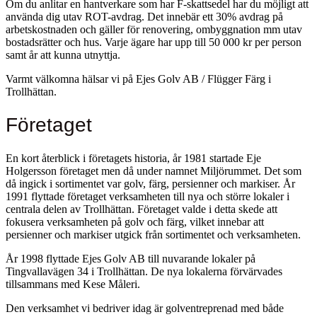
Om du anlitar en hantverkare som har F-skattsedel har du möjligt att
använda dig utav ROT-avdrag. Det innebär ett 30% avdrag på
arbetskostnaden och gäller för renovering, ombyggnation mm utav
bostadsrätter och hus. Varje ägare har upp till 50 000 kr per person
samt år att kunna utnyttja.
Varmt välkomna hälsar vi på Ejes Golv AB / Flügger Färg i
Trollhättan.
Företaget
En kort återblick i företagets historia, år 1981 startade Eje
Holgersson företaget men då under namnet Miljörummet. Det som
då ingick i sortimentet var golv, färg, persienner och markiser. År
1991 flyttade företaget verksamheten till nya och större lokaler i
centrala delen av Trollhättan. Företaget valde i detta skede att
fokusera verksamheten på golv och färg, vilket innebar att
persienner och markiser utgick från sortimentet och verksamheten.
År 1998 flyttade Ejes Golv AB till nuvarande lokaler på
Tingvallavägen 34 i Trollhättan. De nya lokalerna förvärvades
tillsammans med Kese Måleri.
Den verksamhet vi bedriver idag är golventreprenad med både