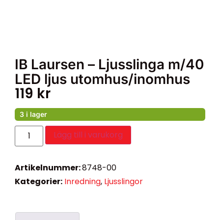
IB Laursen – Ljusslinga m/40
LED ljus utomhus/inomhus
119
kr
3 i lager
Lägg till i varukorg
Artikelnummer:
8748-00
Kategorier:
Inredning
,
Ljusslingor