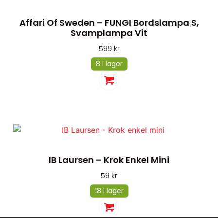
Affari Of Sweden – FUNGI Bordslampa S,
Svamplampa Vit
599
kr
8 i lager
IB Laursen – Krok Enkel Mini
59
kr
18 i lager