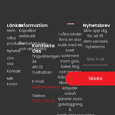
Länkar
Information
Nyhetsbrev
Hem
Köpvillkor
Skriv upp dig
I våra lokaler
webbutik
för att få
Våra
finns en stor
dem senaste
produkter
Återbetalnings-
Kontakta
butik med ett
nyheterna.
och returpolicy
Oss
brett
Nyheter
sortiment
Tingvallavägen
Om
inom golv,
34
oss
kakel, färg
461 32
Kontakt
och tapeter
Trollhättan
från ledande
Skicka
Mitt
E-mail:
tillverkare. Vi
konto
butik@ejesgolv.se
erbjuder
också
Telefon:
tjänster inom
0520-795 00
golvläggning
&
badrumsrenovering