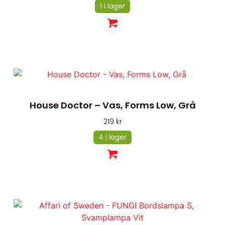
1 i lager
House Doctor – Vas, Forms Low, Grå
219
kr
4 i lager