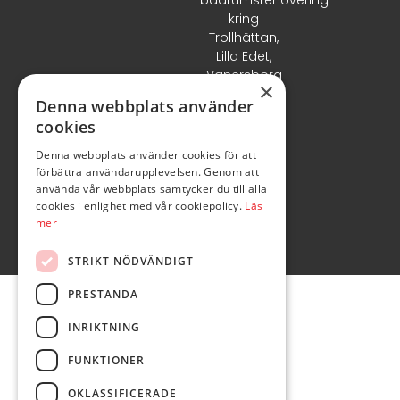
kring
Trollhättan,
Lilla Edet,
Vänersborg
×
& Uddevalla.
Denna webbplats använder
cookies
Denna webbplats använder cookies för att
förbättra användarupplevelsen. Genom att
använda vår webbplats samtycker du till alla
cookies i enlighet med vår cookiepolicy.
Läs
mer
STRIKT NÖDVÄNDIGT
PRESTANDA
INRIKTNING
FUNKTIONER
OKLASSIFICERADE