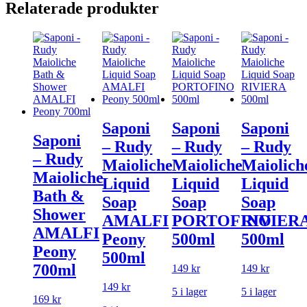
Relaterade produkter
Saponi
Saponi
Saponi
Saponi
– Rudy
– Rudy
– Rudy
– Rudy
Maioliche
Maioliche
Maiolich
Maioliche
Liquid
Liquid
Liquid
Bath &
Soap
Soap
Soap
Shower
AMALFI
PORTOFINO
RIVIER
AMALFI
Peony
500ml
500ml
Peony
500ml
700ml
149
kr
149
kr
149
kr
5 i lager
5 i lager
169
kr