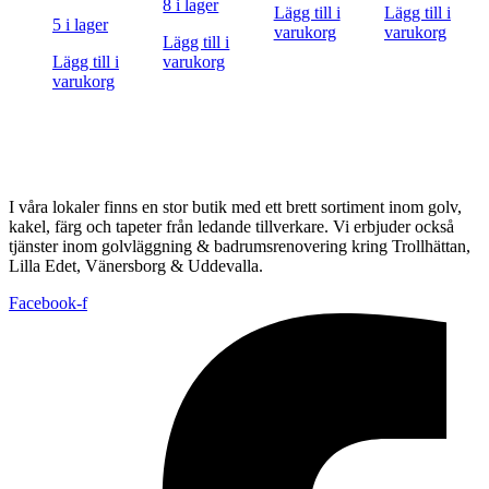
8 i lager
Lägg till i
Lägg till i
5 i lager
varukorg
varukorg
Lägg till i
Lägg till i
varukorg
varukorg
I våra lokaler finns en stor butik med ett brett sortiment inom golv,
kakel, färg och tapeter från ledande tillverkare. Vi erbjuder också
tjänster inom golvläggning & badrumsrenovering kring Trollhättan,
Lilla Edet, Vänersborg & Uddevalla.
Facebook-f