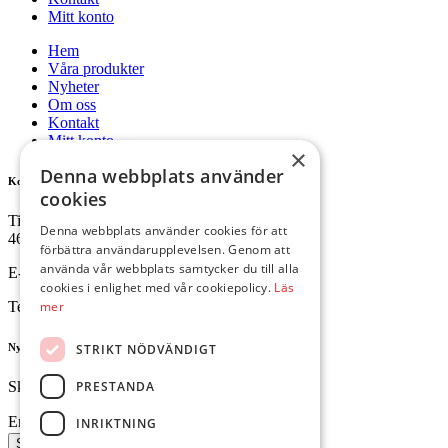
Mitt konto
Hem
Våra produkter
Nyheter
Om oss
Kontakt
Mitt konto
×
Denna webbplats använder
Kontakta oss
cookies
Tingvallavägen 34
Denna webbplats använder cookies för att
461 32 Trollhättan
förbättra användarupplevelsen. Genom att
använda vår webbplats samtycker du till alla
E-mail:
butik@ejesgolv.se
cookies i enlighet med vår cookiepolicy.
Läs
mer
Telefon:
0520-795 00
STRIKT NÖDVÄNDIGT
Nyhetsbrev
PRESTANDA
Skriv upp dig för att få dem senaste nyheterna.
Email
INRIKTNING
Skicka