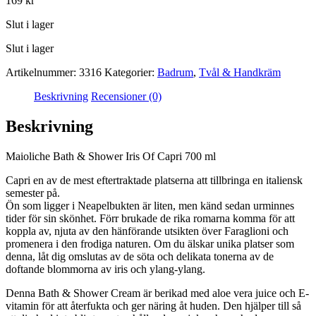
169
kr
Slut i lager
Slut i lager
Artikelnummer:
3316
Kategorier:
Badrum
,
Tvål & Handkräm
Beskrivning
Recensioner (0)
Beskrivning
Maioliche Bath & Shower Iris Of Capri 700 ml
Capri en av de mest eftertraktade platserna att tillbringa en italiensk
semester på.
Ön som ligger i Neapelbukten är liten, men känd sedan urminnes
tider för sin skönhet. Förr brukade de rika romarna komma för att
koppla av, njuta av den hänförande utsikten över Faraglioni och
promenera i den frodiga naturen. Om du älskar unika platser som
denna, låt dig omslutas av de söta och delikata tonerna av de
doftande blommorna av iris och ylang-ylang.
Denna Bath & Shower Cream är berikad med aloe vera juice och E-
vitamin för att återfukta och ger näring åt huden. Den hjälper till så