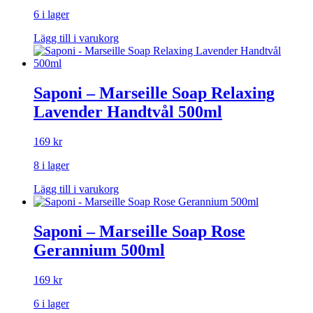
6 i lager
Lägg till i varukorg
Saponi – Marseille Soap Relaxing
Lavender Handtvål 500ml
169
kr
8 i lager
Lägg till i varukorg
Saponi – Marseille Soap Rose
Gerannium 500ml
169
kr
6 i lager