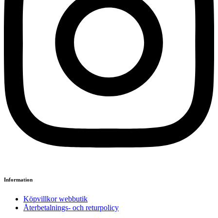
Information
Köpvillkor webbutik
Återbetalnings- och returpolicy