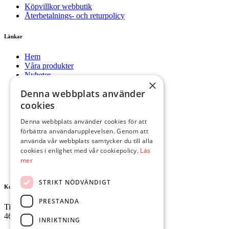
Köpvillkor webbutik
Återbetalnings- och returpolicy
Länkar
Hem
Våra produkter
Nyheter
×
Om oss
Denna webbplats använder
Kontakt
Mitt konto
cookies
Hem
Denna webbplats använder cookies för att
Våra produkter
förbättra användarupplevelsen. Genom att
Nyheter
använda vår webbplats samtycker du till alla
Om oss
cookies i enlighet med vår cookiepolicy.
Läs
Kontakt
mer
Mitt konto
STRIKT NÖDVÄNDIGT
Kontakta oss
PRESTANDA
Tingvallavägen 34
461 32 Trollhättan
INRIKTNING