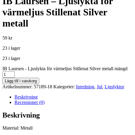
IB Laursen – Ljuslykta för
värmeljus Stillenat Silver
metall
59
kr
23 i lager
23 i lager
IB Laursen - Ljuslykta för värmeljus Stillenat Silver metall mängd
Lägg till i varukorg
Artikelnummer:
57189-18
Kategorier:
Inredning
,
Jul
,
Ljuslyktor
Beskrivning
Recensioner (0)
Beskrivning
Material: Metall