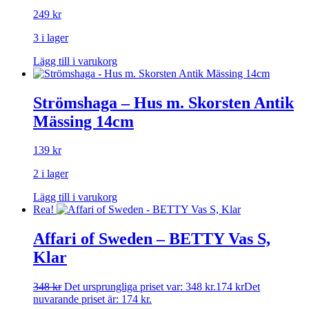
249
kr
3 i lager
Lägg till i varukorg
Strömshaga – Hus m. Skorsten Antik
Mässing 14cm
139
kr
2 i lager
Lägg till i varukorg
Rea!
Affari of Sweden – BETTY Vas S,
Klar
348
kr
Det ursprungliga priset var: 348 kr.
174
kr
Det
nuvarande priset är: 174 kr.