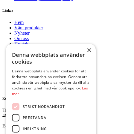
Länkar
Hem
Våra produkter
Nyheter
Om oss
Kontakt
×
Mitt konto
Denna webbplats använder
Hem
cookies
Våra produkter
Nyheter
Denna webbplats använder cookies för att
Om oss
förbättra användarupplevelsen. Genom att
Kontakt
använda vår webbplats samtycker du till alla
Mitt konto
cookies i enlighet med vår cookiepolicy.
Läs
mer
Kontakta oss
STRIKT NÖDVÄNDIGT
Tingvallavägen 34
461 32 Trollhättan
PRESTANDA
E-mail:
butik@ejesgolv.se
INRIKTNING