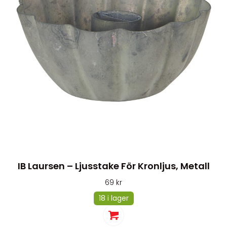
IB Laursen – Ljusstake För Kronljus, Metall
69
kr
18 i lager