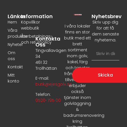
Länkar
Information
Nyhetsbrev
Hem
Köpvillkor
Skriv upp dig
I våra lokaler
webbutik
för att få
Våra
finns en stor
dem senaste
produkter
Återbetalnings-
Kontakta
butik med ett
nyheterna.
och returpolicy
Oss
brett
Nyheter
sortiment
Tingvallavägen
Om
inom golv,
34
oss
kakel, färg
461 32
Kontakt
och tapeter
Trollhättan
från ledande
Skicka
Mitt
E-mail:
tillverkare. Vi
konto
butik@ejesgolv.se
erbjuder
också
Telefon:
tjänster inom
0520-795 00
golvläggning
&
badrumsrenovering
kring