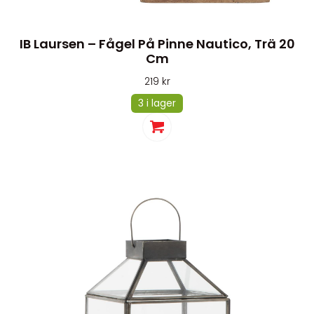
IB Laursen – Fågel På Pinne Nautico, Trä 20
Cm
219
kr
3 i lager