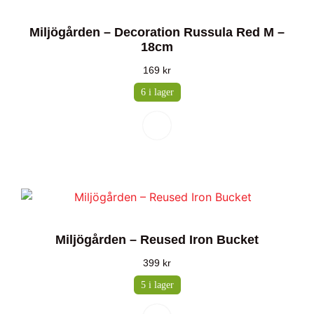
Miljögården – Decoration Russula Red M –
18cm
169
kr
6 i lager
Miljögården – Reused Iron Bucket
399
kr
5 i lager