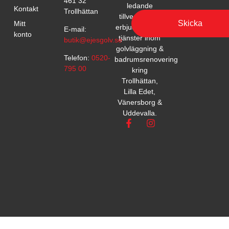
461 32
ledande
Kontakt
Trollhättan
tillverkare. Vi
Skicka
Mitt
erbjuder också
E-mail:
konto
tjänster inom
butik@ejesgolv.se
golvläggning &
Telefon:
0520-
badrumsrenovering
795 00
kring
Trollhättan,
Lilla Edet,
Vänersborg &
Uddevalla.