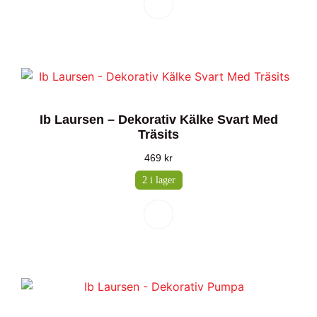
Ib Laursen – Dekorativ Kälke Svart Med
Träsits
469
kr
2 i lager