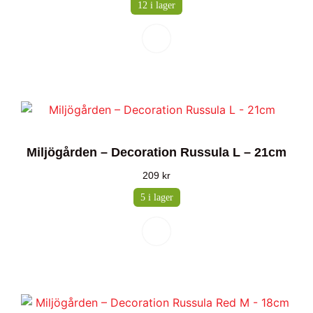
12 i lager
Miljögården – Decoration Russula L – 21cm
209
kr
5 i lager