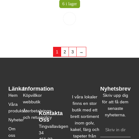
6 i lager
1
2
3
→
Länkar
Information
Nyhetsbrev
Hem
Köpvillkor
Skriv upp dig
I våra lokaler
webbutik
för att få dem
finns en stor
Våra
senaste
butik med ett
produkter
Återbetalnings-
Kontakta
nyheterna.
brett sortiment
och returpolicy
Oss
Nyheter
inom golv,
Tingvallavägen
Om
kakel, färg och
34
oss
tapeter från