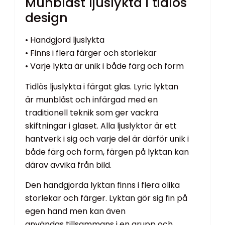
Munblåst ljuslykta i tidlös
design
• Handgjord ljuslykta
• Finns i flera färger och storlekar
• Varje lykta är unik i både färg och form
Tidlös ljuslykta i färgat glas. Lyric lyktan
är munblåst och infärgad med en
traditionell teknik som ger vackra
skiftningar i glaset. Alla ljuslyktor är ett
hantverk i sig och varje del är därför unik i
både färg och form, färgen på lyktan kan
därav avvika från bild.
Den handgjorda lyktan finns i flera olika
storlekar och färger. Lyktan gör sig fin på
egen hand men kan även
användas tillsammans i en grupp och