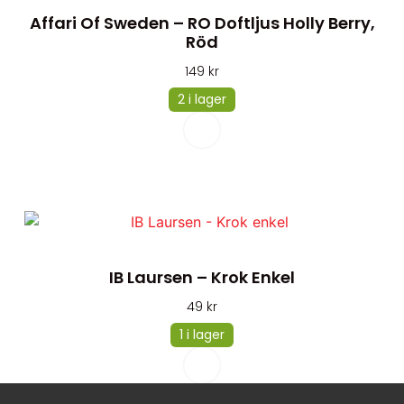
Affari Of Sweden – RO Doftljus Holly Berry,
Röd
149
kr
2 i lager
IB Laursen – Krok Enkel
49
kr
1 i lager