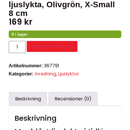
ljuslykta, Olivgrön, X-Small
8 cm
169
kr
5 i lager
Lägg till i varukorg
367791
Artikelnummer:
Inredning
,
Ljuslyktor
Kategorier:
Beskrivning
Recensioner (0)
Beskrivning