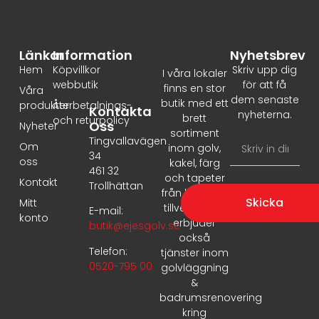
Länkar
Information
Nyhetsbrev
Hem
Köpvillkor
Skriv upp dig
I våra lokaler
webbutik
för att få
finns en stor
Våra
dem senaste
butik med ett
produkter
Återbetalnings-
Kontakta
nyheterna.
brett
och returpolicy
Oss
Nyheter
sortiment
Tingvallavägen
Om
inom golv,
34
oss
kakel, färg
461 32
och tapeter
Kontakt
Trollhättan
från ledande
Skicka
Mitt
tillverkare. Vi
E-mail:
konto
erbjuder
butik@ejesgolv.se
också
Telefon:
tjänster inom
0520-795 00
golvläggning
&
badrumsrenovering
kring