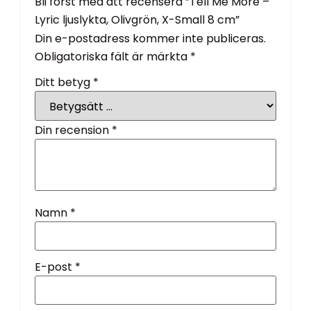
Bli först med att recensera ”Tell Me More –
Lyric ljuslykta, Olivgrön, X-Small 8 cm”
Din e-postadress kommer inte publiceras.
Obligatoriska fält är märkta
*
Ditt betyg
*
Din recension
*
Namn
*
E-post
*