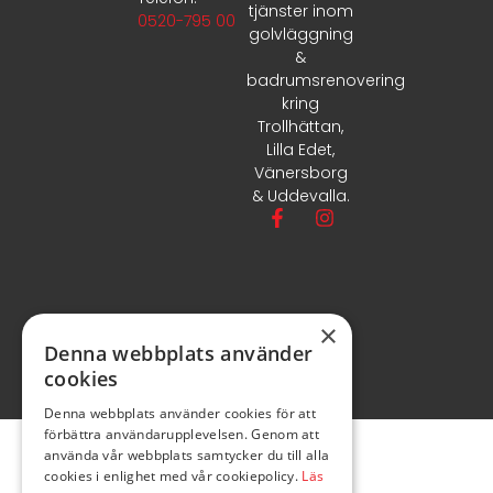
tjänster inom
0520-795 00
golvläggning
&
badrumsrenovering
kring
Trollhättan,
Lilla Edet,
Vänersborg
& Uddevalla.
×
Denna webbplats använder
cookies
Denna webbplats använder cookies för att
förbättra användarupplevelsen. Genom att
använda vår webbplats samtycker du till alla
cookies i enlighet med vår cookiepolicy.
Läs