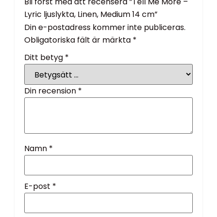
Bli först med att recensera ”Tell Me More –
Lyric ljuslykta, Linen, Medium 14 cm”
Din e-postadress kommer inte publiceras.
Obligatoriska fält är märkta
*
Ditt betyg
*
Din recension
*
Namn
*
E-post
*