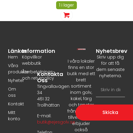
1 i lager
Länkar
Information
Nyhetsbrev
Hem
Köpvillkor
Skriv upp dig
I våra lokaler
webbutik
för att få
Våra
finns en stor
dem senaste
produkter
Återbetalnings-
Kontakta
butik med ett
nyheterna.
och returpolicy
Oss
brett
Nyheter
sortiment
Tingvallavägen
Om
inom golv,
34
oss
kakel, färg
461 32
Kontakt
och tapeter
Trollhättan
från ledande
Skicka
Mitt
E-mail:
tillverkare. Vi
konto
butik@ejesgolv.se
erbjuder
också
Telefon: