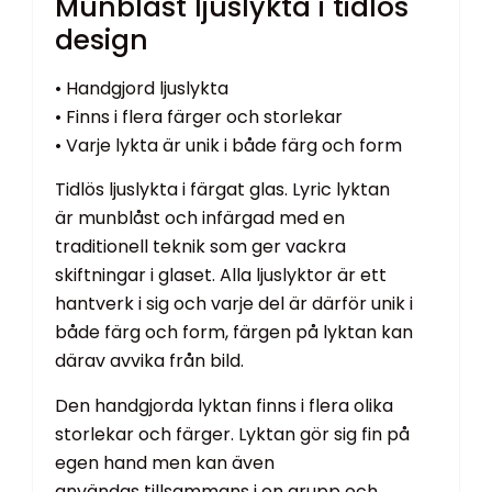
Munblåst ljuslykta i tidlös
design
• Handgjord ljuslykta
• Finns i flera färger och storlekar
• Varje lykta är unik i både färg och form
Tidlös ljuslykta i färgat glas. Lyric lyktan
är munblåst och infärgad med en
traditionell teknik som ger vackra
skiftningar i glaset. Alla ljuslyktor är ett
hantverk i sig och varje del är därför unik i
både färg och form, färgen på lyktan kan
därav avvika från bild.
Den handgjorda lyktan finns i flera olika
storlekar och färger. Lyktan gör sig fin på
egen hand men kan även
användas tillsammans i en grupp och