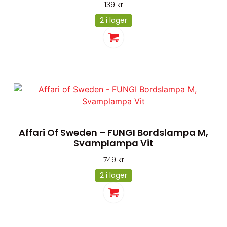
139
kr
2 i lager
Affari Of Sweden – FUNGI Bordslampa M,
Svamplampa Vit
749
kr
2 i lager