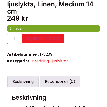
ljuslykta, Linen, Medium 14
cm
249
kr
3 i lager
Lägg till i varukorg
Artikelnummer:
173289
Kategorier:
Inredning
,
Ljuslyktor
Beskrivning
Recensioner (0)
Beskrivning