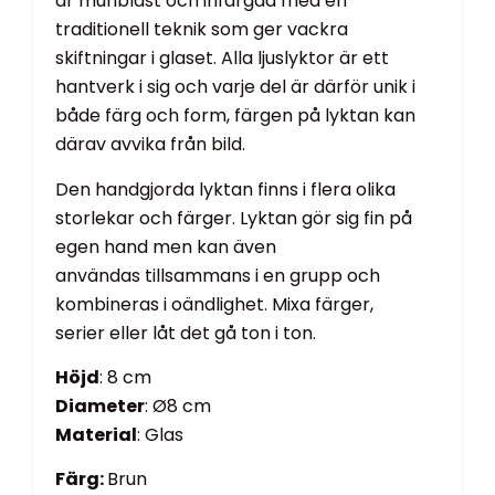
är munblåst och infärgad med en
traditionell teknik som ger vackra
skiftningar i glaset. Alla ljuslyktor är ett
hantverk i sig och varje del är därför unik i
både färg och form, färgen på lyktan kan
därav avvika från bild.
Den handgjorda lyktan finns i flera olika
storlekar och färger. Lyktan gör sig fin på
egen hand men kan även
användas tillsammans i en grupp och
kombineras i oändlighet. Mixa färger,
serier eller låt det gå ton i ton.
Höjd
: 8 cm
Diameter
: Ø8 cm
Material
: Glas
Färg:
Brun