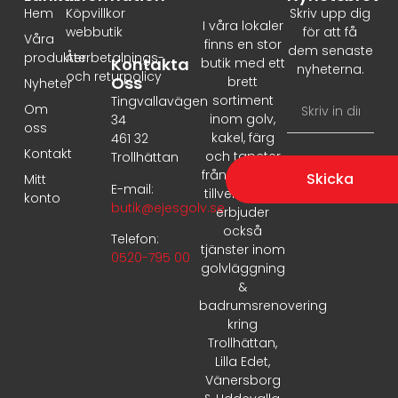
Hem
Köpvillkor
Skriv upp dig
I våra lokaler
webbutik
för att få
Våra
finns en stor
dem senaste
produkter
Återbetalnings-
Kontakta
butik med ett
nyheterna.
och returpolicy
Oss
brett
Nyheter
sortiment
Tingvallavägen
Om
inom golv,
34
oss
kakel, färg
461 32
Kontakt
och tapeter
Trollhättan
från ledande
Skicka
Mitt
E-mail:
tillverkare. Vi
konto
butik@ejesgolv.se
erbjuder
också
Telefon:
tjänster inom
0520-795 00
golvläggning
&
badrumsrenovering
kring
Trollhättan,
Lilla Edet,
Vänersborg