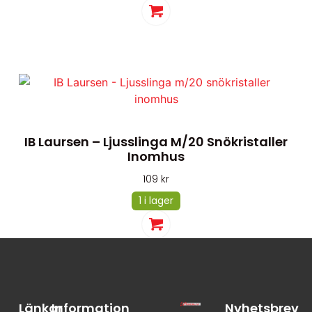
IB Laursen – Ljusslinga M/20 Snökristaller
Inomhus
109
kr
1 i lager
Länkar
Information
Nyhetsbrev