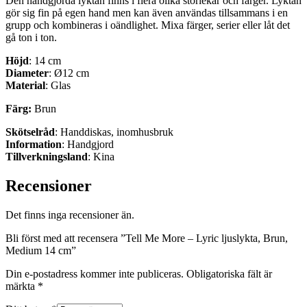
Den handgjorda lyktan finns i flera olika storlekar och färger. Lyktan
gör sig fin på egen hand men kan även användas tillsammans i en
grupp och kombineras i oändlighet. Mixa färger, serier eller låt det
gå ton i ton.
Höjd
: 14 cm
Diameter
: Ø12 cm
Material
: Glas
Färg:
Brun
Skötselråd
: Handdiskas, inomhusbruk
Information
: Handgjord
Tillverkningsland
: Kina
Recensioner
Det finns inga recensioner än.
Bli först med att recensera ”Tell Me More – Lyric ljuslykta, Brun,
Medium 14 cm”
Din e-postadress kommer inte publiceras.
Obligatoriska fält är
märkta
*