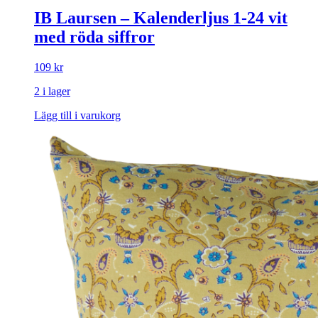
IB Laursen – Kalenderljus 1-24 vit
med röda siffror
109
kr
2 i lager
Lägg till i varukorg