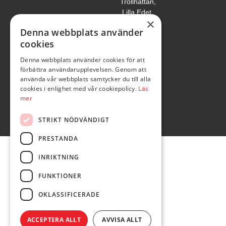
Trollhättan,
Lilla Edet,
×
Vänersborg &
Denna webbplats använder
Uddevalla.
cookies
Denna webbplats använder cookies för att
förbättra användarupplevelsen. Genom att
använda vår webbplats samtycker du till alla
cookies i enlighet med vår cookiepolicy.
Läs
mer
STRIKT NÖDVÄNDIGT
PRESTANDA
INRIKTNING
FUNKTIONER
OKLASSIFICERADE
ACCEPTERA ALLT
AVVISA ALLT