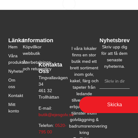
Länkar
Information
Nyhetsbrev
Hem
Köpvillkor
Skriv upp dig
I våra lokaler
webbutik
för att få dem
finns en stor
Våra
senaste
butik med ett
produkter
Återbetalnings-
Kontakta
nyheterna.
brett sortiment
och returpolicy
Oss
Nyheter
inom golv,
Tingvallavägen
Om
kakel, färg och
34
oss
tapeter från
461 32
ledande
Kontakt
Trollhättan
tillverkare. Vi
Skicka
Mitt
erbjuder också
E-mail:
konto
tjänster inom
butik@ejesgolv.se
golvläggning &
Telefon:
0520-
badrumsrenovering
795 00
kring