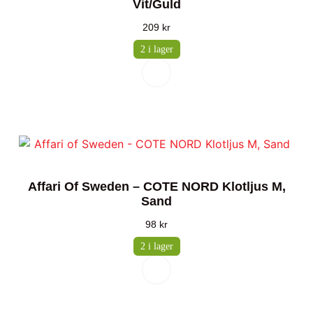
Vit/guld
209
kr
2 i lager
Affari Of Sweden – COTE NORD Klotljus M,
Sand
98
kr
2 i lager