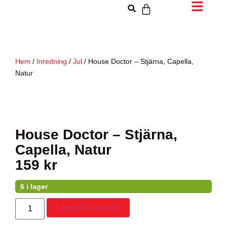
Hem
/
Inredning
/
Jul
/ House Doctor – Stjärna, Capella,
Natur
House Doctor – Stjärna,
Capella, Natur
159
kr
6 i lager
Lägg till i varukorg