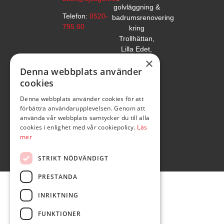
golvläggning &
Telefon:
0520-
badrumsrenovering
795 00
kring
Trollhättan,
Lilla Edet,
Vänersborg &
×
Denna webbplats använder
Uddevalla.
cookies
Denna webbplats använder cookies för att
förbättra användarupplevelsen. Genom att
använda vår webbplats samtycker du till alla
cookies i enlighet med vår cookiepolicy.
Läs
mer
STRIKT NÖDVÄNDIGT
PRESTANDA
INRIKTNING
FUNKTIONER