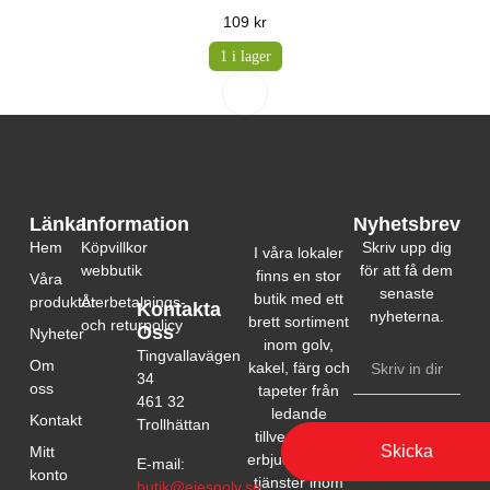
109
kr
1 i lager
Länkar
Information
Nyhetsbrev
Hem
Köpvillkor
Skriv upp dig
I våra lokaler
webbutik
för att få dem
finns en stor
Våra
senaste
butik med ett
produkter
Återbetalnings-
Kontakta
nyheterna.
brett sortiment
och returpolicy
Oss
Nyheter
inom golv,
Tingvallavägen
Om
kakel, färg och
34
oss
tapeter från
461 32
ledande
Kontakt
Trollhättan
tillverkare. Vi
Skicka
Mitt
erbjuder också
E-mail:
konto
tjänster inom
butik@ejesgolv.se