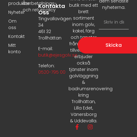
dem senaste
produkter
Återbetalnings-
Kontakta
butik med ett
nyheterna.
och returpolicy
Oss
brett
Nyheter
sortiment
Tingvallavägen
Om
inom golv,
34
oss
kakel, färg
461 32
Kontakt
och tapeter
Trollhättan
från ledande
Skicka
Mitt
E-mail:
tillverkare. Vi
konto
butik@ejesgolv.se
erbjuder
också
Telefon:
tjänster inom
0520-795 00
golvläggning
&
badrumsrenovering
kring
Trollhättan,
Lilla Edet,
Vänersborg
& Uddevalla.