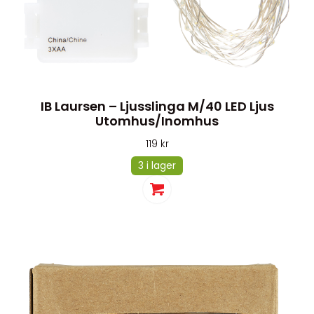
IB Laursen – Ljusslinga M/40 LED Ljus
Utomhus/inomhus
119
kr
3 i lager