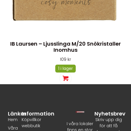
IB Laursen – Ljusslinga M/20 Snökristaller
Inomhus
109
kr
1 i lager
Länkar
Information
Nyhetsbrev
Hem
Köpvillkor
Skriv upp dig
I våra lokaler
webbutik
för att få
Våra
finns en stor