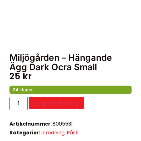
Miljögården – Hängande
Ägg Dark Ocra Small
25
kr
24 i lager
Lägg till i varukorg
Artikelnummer:
8005531
Kategorier:
Inredning
,
Påsk