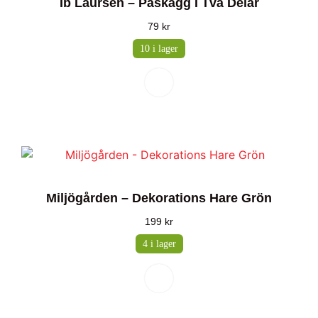
Ib Laursen – Påskägg I Två Delar
79
kr
10 i lager
Miljögården – Dekorations Hare Grön
199
kr
4 i lager