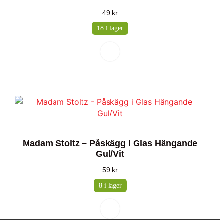
49
kr
18 i lager
Madam Stoltz – Påskägg I Glas Hängande
Gul/Vit
59
kr
8 i lager