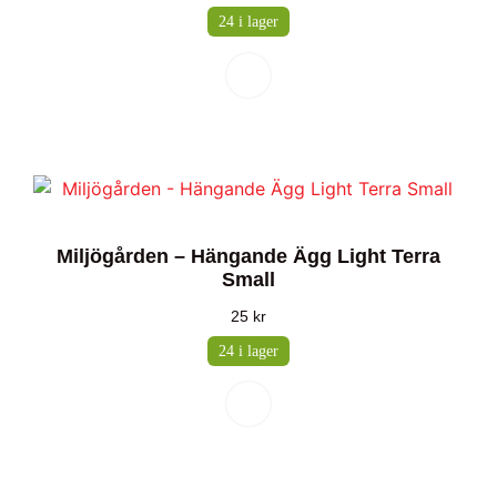
24 i lager
Miljögården – Hängande Ägg Light Terra
Small
25
kr
24 i lager