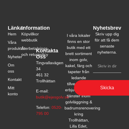
Länkar
Information
Nyhetsbrev
Hem
Köpvillkor
Skriv upp dig
I våra lokaler
webbutik
för att få dem
finns en stor
Våra
senaste
butik med ett
produkter
Återbetalnings-
Kontakta
nyheterna.
brett sortiment
och returpolicy
Oss
Nyheter
inom golv,
Tingvallavägen
Om
kakel, färg och
34
oss
tapeter från
461 32
ledande
Kontakt
Trollhättan
tillverkare. Vi
Skicka
Mitt
erbjuder också
E-mail:
konto
tjänster inom
butik@ejesgolv.se
golvläggning &
Telefon:
0520-
badrumsrenovering
795 00
kring
Trollhättan,
Lilla Edet,