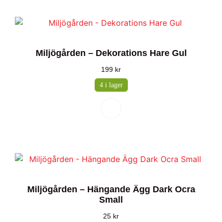
Miljögården – Dekorations Hare Gul
199
kr
4 i lager
Miljögården – Hängande Ägg Dark Ocra
Small
25
kr