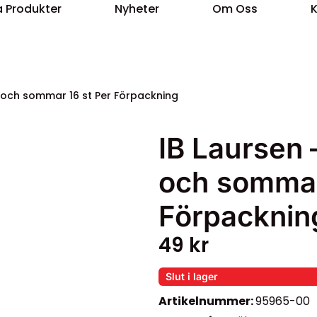
 Produkter
Nyheter
Om Oss
s och sommar 16 st Per Förpackning
IB Laursen 
och sommar
Förpacknin
49
kr
Slut i lager
Artikelnummer:
95965-00