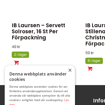
IB Laursen – Servett
IB Laur
Solroser, 16 St Per
Stillen
Förpackning
Christm
Förpac
49
kr
59
kr
2 i lager
8 i lager
×
Denna webbplats använder
cookies
Denna webbplats använder cookies för att
förbättra användarupplevelsen. Genom att
använda vår webbplats samtycker du till alla
Info
cookies i enlighet med vår cookiepolicy.
Läs
mer