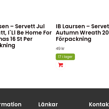
sen – Servett Jul
IB Laursen – Servet
att, I`ll Be Home For
Autumn Wreath 20 
as 16 St Per
Förpackning
kning
49
kr
17 i lager
rmation
Länkar
Kontak