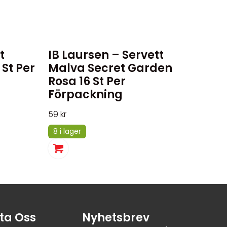
t
IB Laursen – Servett
St Per
Malva Secret Garden
Rosa 16 St Per
Förpackning
59
kr
8 i lager
ta Oss
Nyhetsbrev