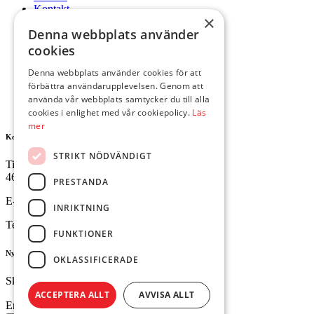
Kontakt
×
Mitt konto
Denna webbplats använder
Hem
cookies
Våra produkter
Nyheter
Denna webbplats använder cookies för att
Om oss
förbättra användarupplevelsen. Genom att
Kontakt
använda vår webbplats samtycker du till alla
Mitt konto
cookies i enlighet med vår cookiepolicy.
Läs
mer
Kontakta oss
STRIKT NÖDVÄNDIGT
Tingvallavägen 34
461 32 Trollhättan
PRESTANDA
E-mail:
butik@ejesgolv.se
INRIKTNING
Telefon:
0520-795 00
FUNKTIONER
Nyhetsbrev
OKLASSIFICERADE
Skriv upp dig för att få dem senaste nyheterna.
ACCEPTERA ALLT
AVVISA ALLT
Email