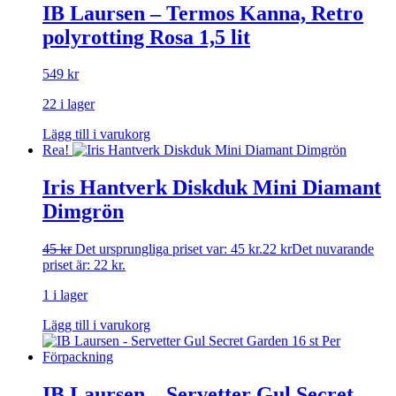
IB Laursen – Termos Kanna, Retro
polyrotting Rosa 1,5 lit
549
kr
22 i lager
Lägg till i varukorg
Rea!
Iris Hantverk Diskduk Mini Diamant
Dimgrön
45
kr
Det ursprungliga priset var: 45 kr.
22
kr
Det nuvarande
priset är: 22 kr.
1 i lager
Lägg till i varukorg
IB Laursen – Servetter Gul Secret