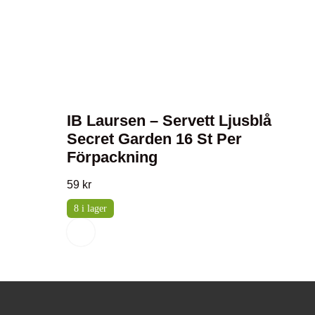
IB Laursen – Servett Ljusblå
Secret Garden 16 St Per
Förpackning
59
kr
8 i lager