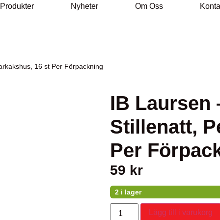
 Produkter
Nyheter
Om Oss
Konta
pparkakshus, 16 st Per Förpackning
IB Laursen 
Stillenatt, 
Per Förpac
59
kr
2 i lager
Lägg till i varukorg