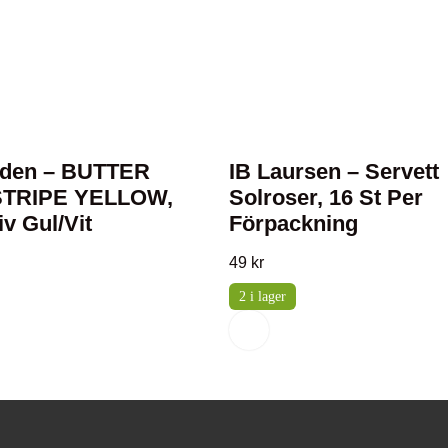
rden – BUTTER
IB Laursen – Servett
STRIPE YELLOW,
Solroser, 16 St Per
v Gul/Vit
Förpackning
49
kr
2 i lager