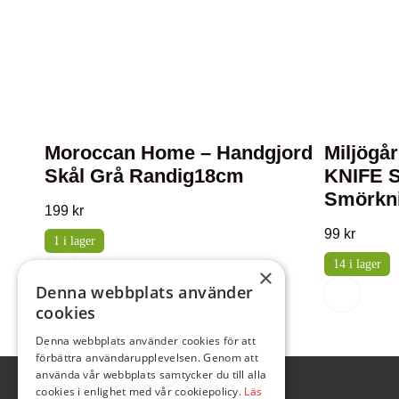
Moroccan Home – Handgjord
Miljögå
Skål Grå Randig18cm
KNIFE 
Smörkni
199
kr
99
kr
1 i lager
14 i lager
×
Denna webbplats använder
cookies
Denna webbplats använder cookies för att
förbättra användarupplevelsen. Genom att
använda vår webbplats samtycker du till alla
cookies i enlighet med vår cookiepolicy.
Läs