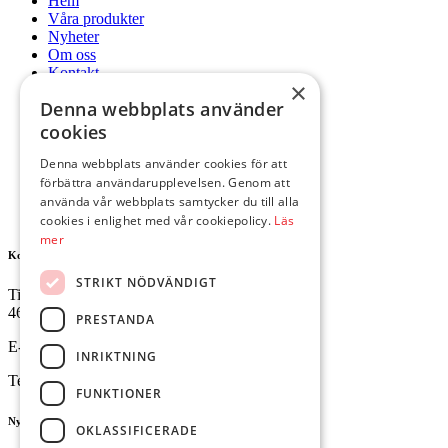
Hem
Våra produkter
Nyheter
Om oss
Kontakt
×
Mitt konto
Denna webbplats använder
Hem
cookies
Våra produkter
Nyheter
Denna webbplats använder cookies för att
Om oss
förbättra användarupplevelsen. Genom att
Kontakt
använda vår webbplats samtycker du till alla
Mitt konto
cookies i enlighet med vår cookiepolicy.
Läs
mer
Kontakta oss
STRIKT NÖDVÄNDIGT
Tingvallavägen 34
461 32 Trollhättan
PRESTANDA
E-mail:
butik@ejesgolv.se
INRIKTNING
Telefon:
0520-795 00
FUNKTIONER
Nyhetsbrev
OKLASSIFICERADE