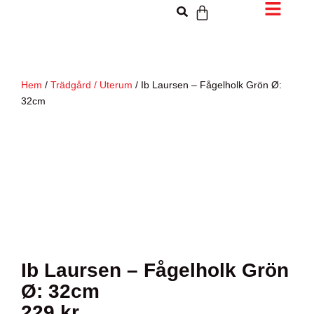
Hem
/
Trädgård / Uterum
/ Ib Laursen – Fågelholk Grön Ø:
32cm
Ib Laursen – Fågelholk Grön
Ø: 32cm
229
kr