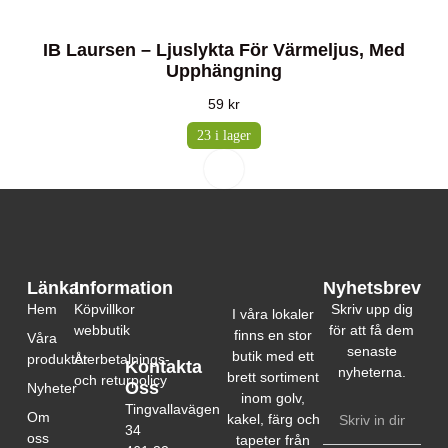
IB Laursen – Ljuslykta För Värmeljus, Med
Upphängning
59
kr
23 i lager
Länkar
Information
Nyhetsbrev
Hem
Köpvillkor
Skriv upp dig
I våra lokaler
webbutik
för att få dem
finns en stor
Våra
senaste
butik med ett
produkter
Återbetalnings-
Kontakta
nyheterna.
brett sortiment
och returpolicy
Oss
Nyheter
inom golv,
Tingvallavägen
Om
kakel, färg och
34
oss
tapeter från