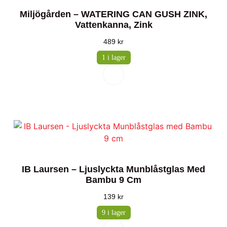
Miljögården – WATERING CAN GUSH ZINK,
Vattenkanna, Zink
489
kr
1 i lager
IB Laursen – Ljuslyckta Munblåstglas Med
Bambu 9 Cm
139
kr
9 i lager