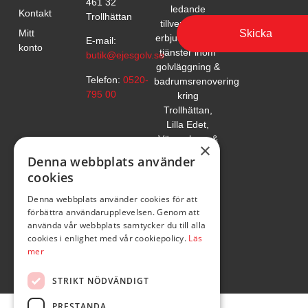
461 32
ledande
Kontakt
Trollhättan
tillverkare. Vi
Skicka
Mitt
erbjuder också
E-mail:
konto
tjänster inom
butik@ejesgolv.se
golvläggning &
Telefon:
0520-
badrumsrenovering
795 00
kring
Trollhättan,
Lilla Edet,
Vänersborg &
×
Uddevalla.
Denna webbplats använder
cookies
Denna webbplats använder cookies för att
förbättra användarupplevelsen. Genom att
använda vår webbplats samtycker du till alla
cookies i enlighet med vår cookiepolicy.
Läs
mer
STRIKT NÖDVÄNDIGT
PRESTANDA