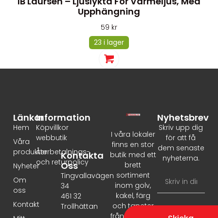
IB Laursen – Ljuslykta För Värmeljus, Med
Upphängning
59
kr
23 i lager
Länkar
Information
Nyhetsbrev
Hem
Köpvillkor
Skriv upp dig
I våra lokaler
webbutik
för att få
Våra
finns en stor
dem senaste
produkter
Återbetalnings-
Kontakta
butik med ett
nyheterna.
och returpolicy
Oss
brett
Nyheter
sortiment
Tingvallavägen
Om
inom golv,
34
oss
kakel, färg
461 32
Kontakt
och tapeter
Trollhättan
från ledande