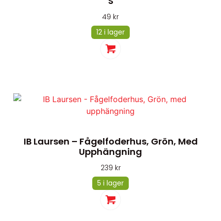
S
49
kr
12 i lager
IB Laursen – Fågelfoderhus, Grön, Med
Upphängning
239
kr
5 i lager