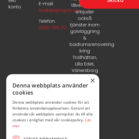
Skicka
Mitt
E-mail:
tillverkare. Vi
konto
butik@ejesgolv.se
erbjuder
också
Telefon:
tjänster inom
0520-795 00
golvläggning
&
badrumsrenovering
kring
Trollhättan,
Lilla Edet,
Vänersborg
& Uddevalla.
×
Denna webbplats använder
cookies
Denna webbplats använder cookies för att
förbättra användarupplevelsen. Genom att
använda vår webbplats samtycker du till alla
cookies i enlighet med vår cookiepolicy.
Läs
mer