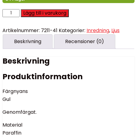
IB
Lägg till i varukorg
Laursen
-
Dinner
Artikelnummer:
7211-41
Kategorier:
Inredning
,
Ljus
Candle,
Middagsljus
Beskrivning
Recensioner (0)
Stearinljus
Gul
Höjd
Beskrivning
11
cm
mängd
Produktinformation
Färgnyans
Gul
Genomfärgat.
Material
Paraffin