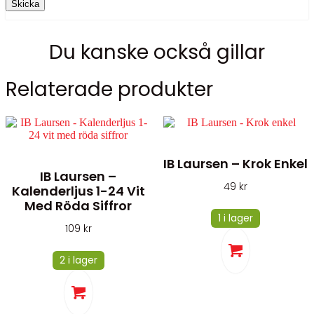
Du kanske också gillar
Relaterade produkter
IB Laursen – Krok Enkel
IB Laursen –
49
kr
Kalenderljus 1-24 Vit
Med Röda Siffror
1 i lager
109
kr
2 i lager