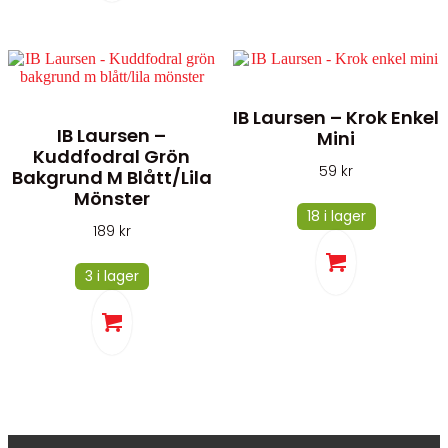
IB Laursen – Krok Enkel
IB Laursen –
Mini
Kuddfodral Grön
59
kr
Bakgrund M Blått/lila
Mönster
18 i lager
189
kr
3 i lager