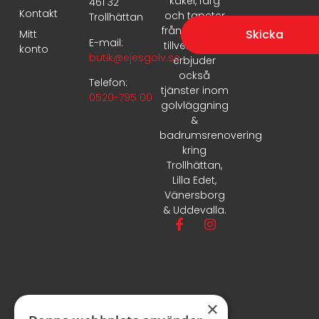
kakel, färg
461 32
Kontakt
och tapeter
Trollhättan
från ledande
Skicka
Mitt
E-mail:
tillverkare. Vi
konto
butik@ejesgolv.se
erbjuder
också
Telefon:
tjänster inom
0520-795 00
golvläggning
&
badrumsrenovering
kring
Trollhättan,
Lilla Edet,
Vänersborg
& Uddevalla.
×