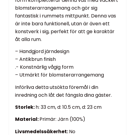
form kompletterar denna vas med vackert
blomsterarrangemang och gör sig
fantastisk i rummets mittpunkt. Denna vas
är inte bara funktionell, utan är även ett
konstverk i sig, perfekt för att ge karaktär
åt alla rum.
– Handgjord järndesign
– Antikbrun finish
.- Konstnärlig vågig form
– Utmärkt för blomsterarrangemang
Införliva detta utsökta föremål i din
inredning och låt det fängsla dina gäster.
Storlek:
h: 33 cm, d: 10.5 cm, d: 23 cm
Material:
Primär: Järn (100%)
Livsmedelssäkerhet:
No