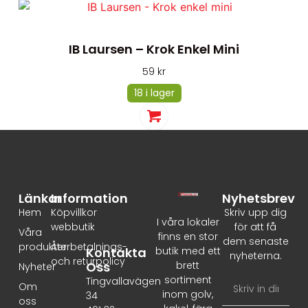
IB Laursen – Krok Enkel Mini
59
kr
18 i lager
Länkar
Information
Nyhetsbrev
Hem
Köpvillkor
Skriv upp dig
I våra lokaler
webbutik
för att få
Våra
finns en stor
dem senaste
produkter
Återbetalnings-
Kontakta
butik med ett
nyheterna.
och returpolicy
Oss
brett
Nyheter
sortiment
Tingvallavägen
Om
inom golv,
34
oss