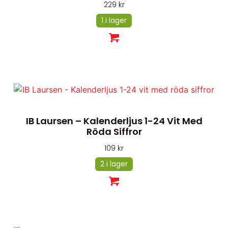
229
kr
1 i lager
IB Laursen – Kalenderljus 1-24 Vit Med
Röda Siffror
109
kr
2 i lager