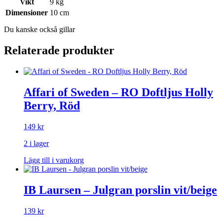
Vikt
9 kg
Dimensioner
10 cm
Du kanske också gillar
Relaterade produkter
Affari of Sweden – RO Doftljus Holly
Berry, Röd
149
kr
2 i lager
Lägg till i varukorg
IB Laursen – Julgran porslin vit/beige
139
kr