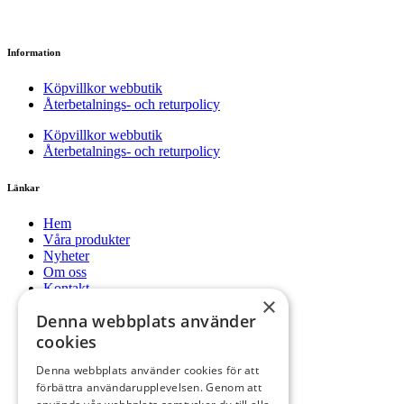
Information
Köpvillkor webbutik
Återbetalnings- och returpolicy
Köpvillkor webbutik
Återbetalnings- och returpolicy
Länkar
Hem
Våra produkter
Nyheter
Om oss
Kontakt
×
Mitt konto
Denna webbplats använder
Hem
cookies
Våra produkter
Nyheter
Denna webbplats använder cookies för att
Om oss
förbättra användarupplevelsen. Genom att
Kontakt