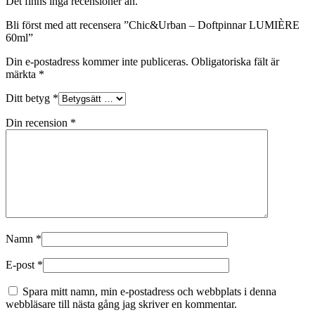
Det finns inga recensioner än.
Bli först med att recensera ”Chic&Urban – Doftpinnar LUMIÈRE
60ml”
Din e-postadress kommer inte publiceras.
Obligatoriska fält är
märkta
*
Ditt betyg
*
Din recension
*
Namn
*
E-post
*
Spara mitt namn, min e-postadress och webbplats i denna
webbläsare till nästa gång jag skriver en kommentar.