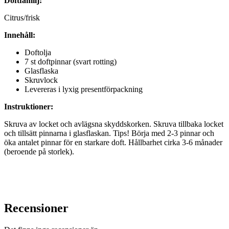
Doftfamilj:
Citrus/frisk
Innehåll:
Doftolja
7 st doftpinnar (svart rotting)
Glasflaska
Skruvlock
Levereras i lyxig presentförpackning
Instruktioner:
Skruva av locket och avlägsna skyddskorken. Skruva tillbaka locket
och tillsätt pinnarna i glasflaskan. Tips! Börja med 2-3 pinnar och
öka antalet pinnar för en starkare doft. Hållbarhet cirka 3-6 månader
(beroende på storlek).
Recensioner