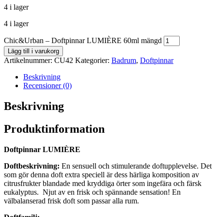
4 i lager
4 i lager
Chic&Urban – Doftpinnar LUMIÈRE 60ml mängd
Lägg till i varukorg
Artikelnummer:
CU42
Kategorier:
Badrum
,
Doftpinnar
Beskrivning
Recensioner (0)
Beskrivning
Produktinformation
Doftpinnar LUMIÈRE
Doftbeskrivning:
En sensuell och stimulerande doftupplevelse. Det
som gör denna doft extra speciell är dess härliga komposition av
citrusfrukter blandade med kryddiga örter som ingefära och färsk
eukalyptus. Njut av en frisk och spännande sensation! En
välbalanserad frisk doft som passar alla rum.