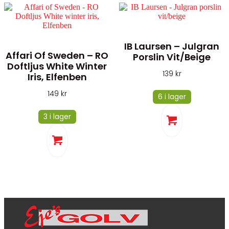
IB Laursen – Julgran
Affari Of Sweden – RO
Porslin Vit/beige
Doftljus White Winter
139
kr
Iris, Elfenben
149
kr
6 i lager
3 i lager