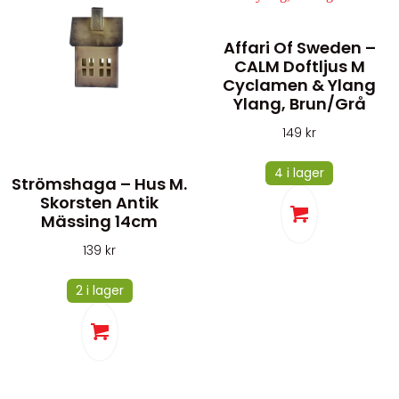
Affari Of Sweden –
CALM Doftljus M
Cyclamen & Ylang
Ylang, Brun/grå
149
kr
4 i lager
Strömshaga – Hus M.
Skorsten Antik
Mässing 14cm
139
kr
2 i lager