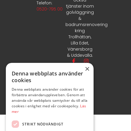
också
Telefon:
tjänster inom
0520-795 00
golvläggning
&
badrumsrenovering
kring
Trollhättan,
Lilla Edet,
Vänersborg
& Uddevalla.
×
Denna webbplats använder
cookies
Denna webbplats använder cookies för att
förbättra användarupplevelsen. Genom att
använda vår webbplats samtycker du till alla
cookies i enlighet med vår cookiepolicy.
Läs
mer
STRIKT NÖDVÄNDIGT