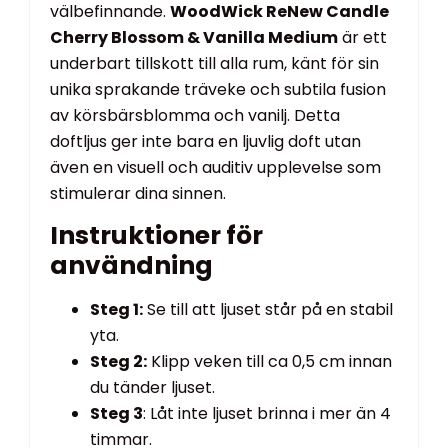
välbefinnande.
WoodWick ReNew Candle
Cherry Blossom & Vanilla Medium
är ett
underbart tillskott till alla rum, känt för sin
unika sprakande träveke och subtila fusion
av körsbärsblomma och vanilj. Detta
doftljus ger inte bara en ljuvlig doft utan
även en visuell och auditiv upplevelse som
stimulerar dina sinnen.
Instruktioner för
användning
Steg 1:
Se till att ljuset står på en stabil
yta.
Steg 2:
Klipp veken till ca 0,5 cm innan
du tänder ljuset.
Steg 3
: Låt inte ljuset brinna i mer än 4
timmar.