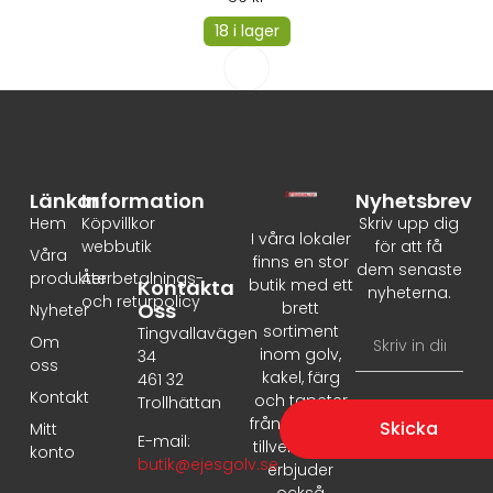
18 i lager
Länkar
Information
Nyhetsbrev
Hem
Köpvillkor
Skriv upp dig
I våra lokaler
webbutik
för att få
Våra
finns en stor
dem senaste
produkter
Återbetalnings-
Kontakta
butik med ett
nyheterna.
och returpolicy
Oss
brett
Nyheter
sortiment
Tingvallavägen
Om
inom golv,
34
oss
kakel, färg
461 32
Kontakt
och tapeter
Trollhättan
från ledande
Skicka
Mitt
E-mail:
tillverkare. Vi
konto
butik@ejesgolv.se
erbjuder