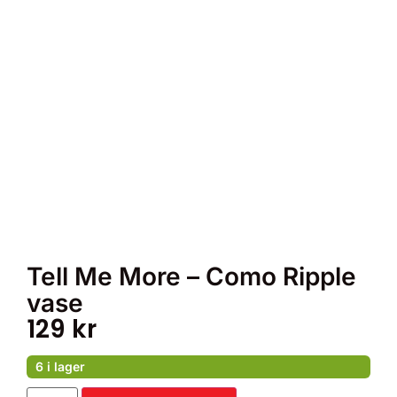
Tell Me More – Como Ripple
vase
129
kr
6 i lager