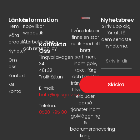
Länkar
Information
Nyhetsbrev
Hem
Köpvillkor
Skriv upp dig
I våra lokaler
webbutik
för att få
Våra
finns en stor
dem senaste
produkter
Återbetalnings-
Kontakta
butik med ett
nyheterna.
och returpolicy
Oss
brett
Nyheter
sortiment
Tingvallavägen
Om
inom golv,
34
oss
kakel, färg
461 32
Kontakt
och tapeter
Trollhättan
från ledande
Skicka
Mitt
E-mail:
tillverkare. Vi
konto
butik@ejesgolv.se
erbjuder
också
Telefon:
tjänster inom
0520-795 00
golvläggning
&
badrumsrenovering
kring