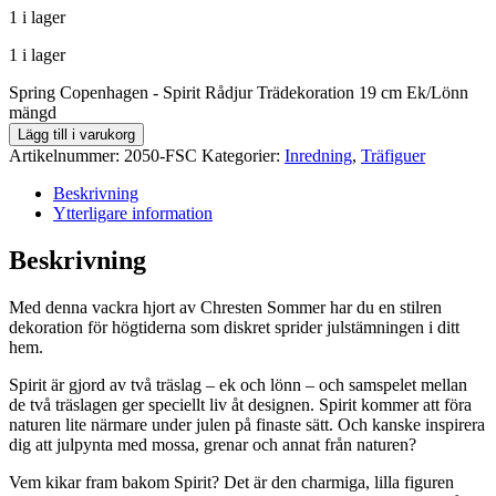
1 i lager
1 i lager
Spring Copenhagen - Spirit Rådjur Trädekoration 19 cm Ek/Lönn
mängd
Lägg till i varukorg
Artikelnummer:
2050-FSC
Kategorier:
Inredning
,
Träfiguer
Beskrivning
Ytterligare information
Beskrivning
Med denna vackra hjort av Chresten Sommer har du en stilren
dekoration för högtiderna som diskret sprider julstämningen i ditt
hem.
Spirit är gjord av två träslag – ek och lönn – och samspelet mellan
de två träslagen ger speciellt liv åt designen. Spirit kommer att föra
naturen lite närmare under julen på finaste sätt. Och kanske inspirera
dig att julpynta med mossa, grenar och annat från naturen?
Vem kikar fram bakom Spirit? Det är den charmiga, lilla figuren