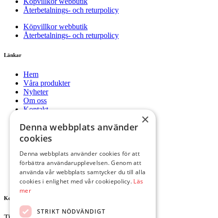
Köpvillkor webbutik
Återbetalnings- och returpolicy
Köpvillkor webbutik
Återbetalnings- och returpolicy
Länkar
Hem
Våra produkter
Nyheter
Om oss
Kontakt
×
Mitt konto
Denna webbplats använder
Hem
cookies
Våra produkter
Nyheter
Denna webbplats använder cookies för att
Om oss
förbättra användarupplevelsen. Genom att
Kontakt
använda vår webbplats samtycker du till alla
Mitt konto
cookies i enlighet med vår cookiepolicy.
Läs
mer
Kontakta oss
STRIKT NÖDVÄNDIGT
Tingvallavägen 34