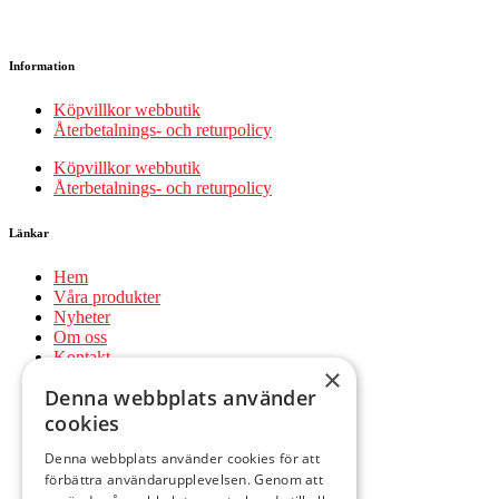
Information
Köpvillkor webbutik
Återbetalnings- och returpolicy
Köpvillkor webbutik
Återbetalnings- och returpolicy
Länkar
Hem
Våra produkter
Nyheter
Om oss
Kontakt
×
Mitt konto
Denna webbplats använder
Hem
cookies
Våra produkter
Nyheter
Denna webbplats använder cookies för att
Om oss
förbättra användarupplevelsen. Genom att
Kontakt