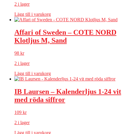
2 i lager
Lägg till i varukorg
Affari of Sweden – COTE NORD
Klotljus M, Sand
98
kr
2 i lager
Lägg till i varukorg
IB Laursen – Kalenderljus 1-24 vit
med röda siffror
109
kr
2 i lager
Lägg till i varukorg