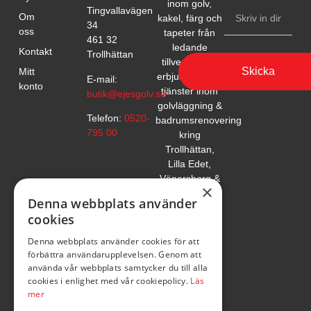
inom golv,
Tingvallavägen
Om
kakel, färg och
34
oss
tapeter från
461 32
ledande
Kontakt
Trollhättan
tillverkare. Vi
Skicka
Mitt
erbjuder också
E-mail:
konto
tjänster inom
butik@ejesgolv.se
golvläggning &
Telefon:
0520-
badrumsrenovering
795 00
kring
Trollhättan,
Lilla Edet,
Vänersborg &
×
Uddevalla.
Denna webbplats använder
cookies
Denna webbplats använder cookies för att
förbättra användarupplevelsen. Genom att
använda vår webbplats samtycker du till alla
cookies i enlighet med vår cookiepolicy.
Läs
mer