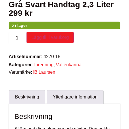
Grå Svart Handtag 2,3 Liter
299
kr
5 i lager
Lägg till i varukorg
Artikelnummer:
4270-18
Kategorier:
Inredning
,
Vattenkanna
Varumärke:
IB Laursen
Beskrivning
Ytterligare information
Beskrivning
Skäm bort dina blommor och växter! Den enkla