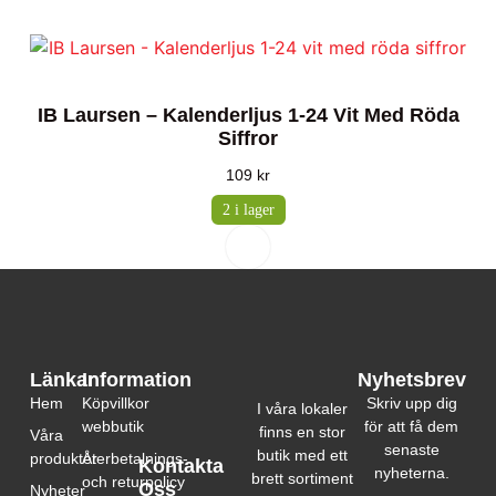
IB Laursen – Kalenderljus 1-24 Vit Med Röda
Siffror
109
kr
2 i lager
Länkar
Information
Nyhetsbrev
Hem
Köpvillkor
Skriv upp dig
I våra lokaler
webbutik
för att få dem
finns en stor
Våra
senaste
butik med ett
produkter
Återbetalnings-
Kontakta
nyheterna.
brett sortiment
och returpolicy
Oss
Nyheter