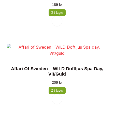
189
kr
3 i lager
Affari Of Sweden – WILD Doftljus Spa Day,
Vit/guld
209
kr
2 i lager