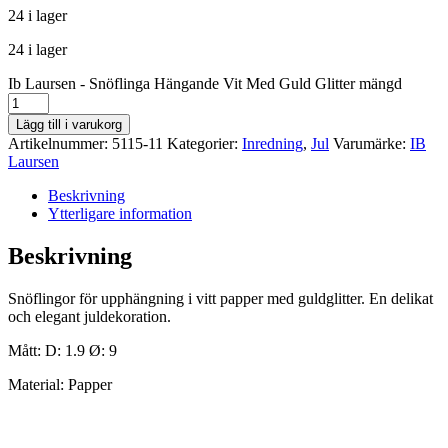
24 i lager
24 i lager
Ib Laursen - Snöflinga Hängande Vit Med Guld Glitter mängd
Lägg till i varukorg
Artikelnummer:
5115-11
Kategorier:
Inredning
,
Jul
Varumärke:
IB
Laursen
Beskrivning
Ytterligare information
Beskrivning
Snöflingor för upphängning i vitt papper med guldglitter. En delikat
och elegant juldekoration.
Mått: D: 1.9 Ø: 9
Material: Papper