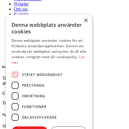
Nyheter
Om oss
Kontakt
×
Mitt konto
Denna webbplats använder
Hem
cookies
Våra produkter
Nyheter
Denna webbplats använder cookies för att
Om oss
förbättra användarupplevelsen. Genom att
Kontakt
använda vår webbplats samtycker du till alla
Mitt konto
cookies i enlighet med vår cookiepolicy.
Läs
mer
Kontakta oss
STRIKT NÖDVÄNDIGT
Tingvallavägen 34
461 32 Trollhättan
PRESTANDA
E-mail:
butik@ejesgolv.se
INRIKTNING
Telefon:
0520-795 00
FUNKTIONER
Nyhetsbrev
OKLASSIFICERADE
Skriv upp dig för att få dem senaste nyheterna.