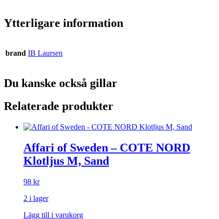
Ytterligare information
brand
IB Laursen
Du kanske också gillar
Relaterade produkter
Affari of Sweden – COTE NORD
Klotljus M, Sand
98
kr
2 i lager
Lägg till i varukorg