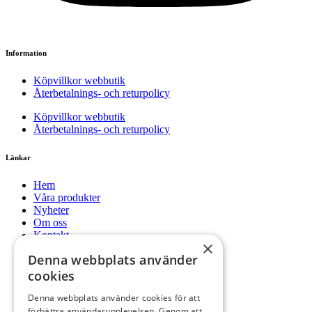
Information
Köpvillkor webbutik
Återbetalnings- och returpolicy
Köpvillkor webbutik
Återbetalnings- och returpolicy
Länkar
Hem
Våra produkter
Nyheter
Om oss
Kontakt
×
Mitt konto
Denna webbplats använder
Hem
cookies
Våra produkter
Nyheter
Denna webbplats använder cookies för att
Om oss
förbättra användarupplevelsen. Genom att