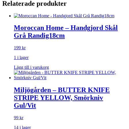
Relaterade produkter
Moroccan Home – Handgjord Skål
Grå Randig18cm
199
kr
1 i lager
Lägg till i varukorg
Miljögården – BUTTER KNIFE
STRIPE YELLOW, Smörkniv
Gul/Vit
99
kr
14 i lager