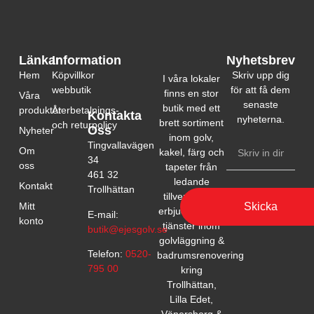
Länkar
Information
Nyhetsbrev
Hem
Köpvillkor
Skriv upp dig
I våra lokaler
webbutik
för att få dem
finns en stor
Våra
senaste
butik med ett
produkter
Återbetalnings-
Kontakta
nyheterna.
brett sortiment
och returpolicy
Oss
Nyheter
inom golv,
Tingvallavägen
Om
kakel, färg och
34
oss
tapeter från
461 32
ledande
Kontakt
Trollhättan
tillverkare. Vi
Skicka
Mitt
erbjuder också
E-mail:
konto
tjänster inom
butik@ejesgolv.se
golvläggning &
Telefon:
0520-
badrumsrenovering
795 00
kring
Trollhättan,
Lilla Edet,