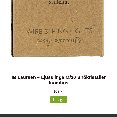
IB Laursen – Ljusslinga M/20 Snökristaller
Inomhus
109
kr
1 i lager