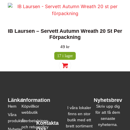
IB Laursen – Servett Autumn Wreath 20 St Per
Förpackning
49
kr
17 i lager
Länkar
Information
Nyhetsbrev
Hem
Köpvillkor
Skriv upp dig
I våra lokaler
webbutik
för att få dem
finns en stor
Våra
senaste
butik med ett
produkter
Återbetalnings-
Kontakta
nyheterna.
brett sortiment
och returpolicy
Oss
Nyheter