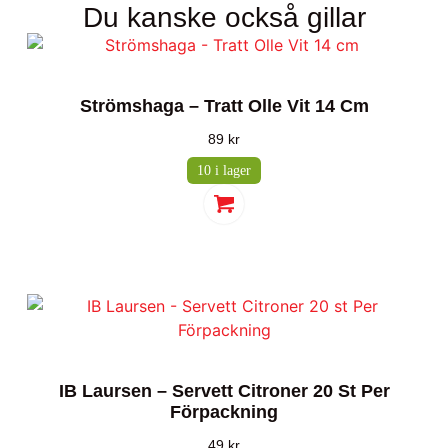
Du kanske också gillar
Strömshaga – Tratt Olle Vit 14 Cm
89
kr
10 i lager
IB Laursen – Servett Citroner 20 St Per
Förpackning
49
kr