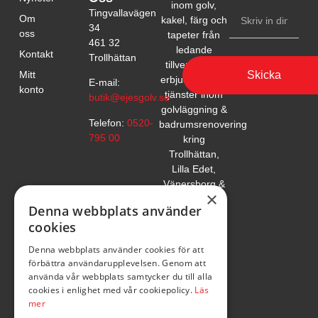
inom golv,
Tingvallavägen
Om
kakel, färg och
34
oss
tapeter från
461 32
ledande
Kontakt
Trollhättan
tillverkare. Vi
Skicka
Mitt
erbjuder också
E-mail:
konto
tjänster inom
butik@ejesgolv.se
golvläggning &
Telefon:
0520-
badrumsrenovering
795 00
kring
Trollhättan,
Lilla Edet,
Vänersborg &
×
Uddevalla.
Denna webbplats använder
cookies
Denna webbplats använder cookies för att
förbättra användarupplevelsen. Genom att
använda vår webbplats samtycker du till alla
cookies i enlighet med vår cookiepolicy.
Läs
mer