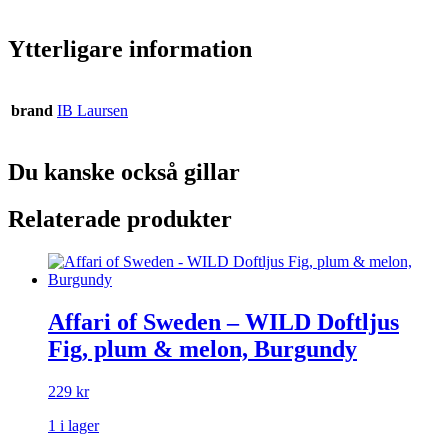
Ytterligare information
brand
IB Laursen
Du kanske också gillar
Relaterade produkter
Affari of Sweden – WILD Doftljus
Fig, plum & melon, Burgundy
229
kr
1 i lager