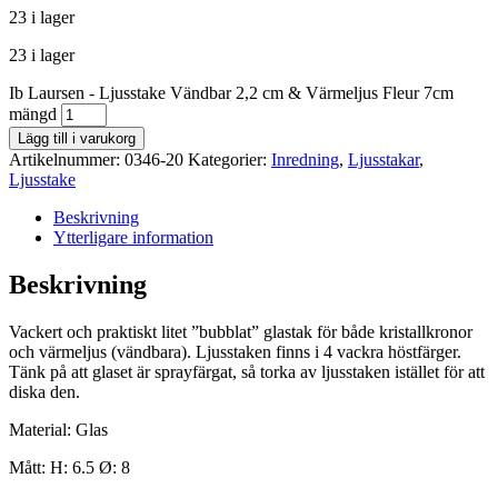
23 i lager
23 i lager
Ib Laursen - Ljusstake Vändbar 2,2 cm & Värmeljus Fleur 7cm
mängd
Lägg till i varukorg
Artikelnummer:
0346-20
Kategorier:
Inredning
,
Ljusstakar
,
Ljusstake
Beskrivning
Ytterligare information
Beskrivning
Vackert och praktiskt litet ”bubblat” glastak för både kristallkronor
och värmeljus (vändbara). Ljusstaken finns i 4 vackra höstfärger.
Tänk på att glaset är sprayfärgat, så torka av ljusstaken istället för att
diska den.
Material: Glas
Mått: H: 6.5 Ø: 8