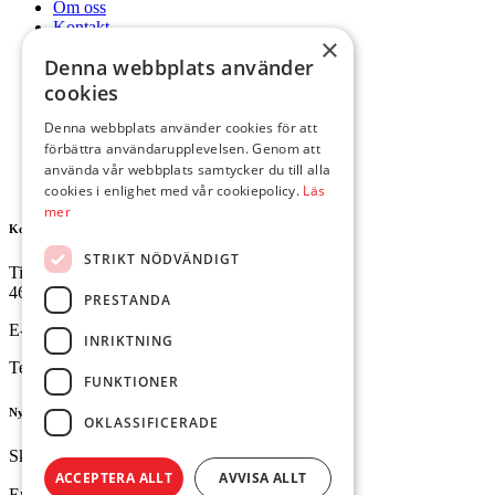
Om oss
Kontakt
×
Mitt konto
Denna webbplats använder
Hem
cookies
Våra produkter
Nyheter
Denna webbplats använder cookies för att
Om oss
förbättra användarupplevelsen. Genom att
Kontakt
använda vår webbplats samtycker du till alla
Mitt konto
cookies i enlighet med vår cookiepolicy.
Läs
mer
Kontakta oss
STRIKT NÖDVÄNDIGT
Tingvallavägen 34
461 32 Trollhättan
PRESTANDA
E-mail:
butik@ejesgolv.se
INRIKTNING
Telefon:
0520-795 00
FUNKTIONER
Nyhetsbrev
OKLASSIFICERADE
Skriv upp dig för att få dem senaste nyheterna.
ACCEPTERA ALLT
AVVISA ALLT
Email