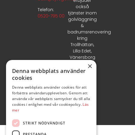
erbjuder
också
Telefon:
tjänster inom
0520-795 00
golvläggning
&
badrumsrenovering
kring
Trollhättan,
Lilla Edet,
Vänersborg
& Uddevalla.
×
Denna webbplats använder
cookies
Denna webbplats använder cookies för att
förbättra användarupplevelsen. Genom att
använda vår webbplats samtycker du till alla
cookies i enlighet med vår cookiepolicy.
Läs
mer
STRIKT NÖDVÄNDIGT
PRESTANDA