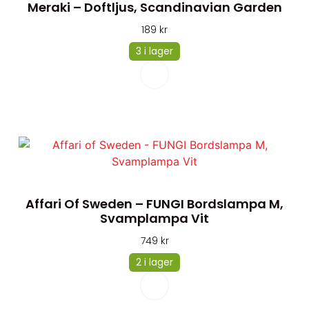
Meraki – Doftljus, Scandinavian Garden
189
kr
3 i lager
Affari Of Sweden – FUNGI Bordslampa M,
Svamplampa Vit
749
kr
2 i lager