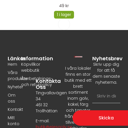
49
kr
1 i lager
Länkar
Information
Nyhetsbrev
Hem
Köpvillkor
Skriv upp dig
I våra lokaler
webbutik
för att få
Våra
finns en stor
dem senaste
produkter
Återbetalnings-
Kontakta
butik med ett
nyheterna.
och returpolicy
Oss
brett
Nyheter
sortiment
Tingvallavägen
Om
inom golv,
34
oss
kakel, färg
461 32
Kontakt
och tapeter
Trollhättan
från ledande
Skicka
Mitt
E-mail:
tillverkare. Vi
konto
butik@ejesgolv.se