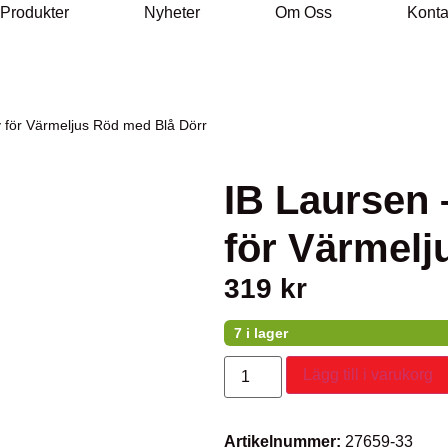
 Produkter
Nyheter
Om Oss
Konta
 för Värmeljus Röd med Blå Dörr
IB Laursen
för Värmelj
319
kr
7 i lager
Lägg till i varukorg
Artikelnummer:
27659-33