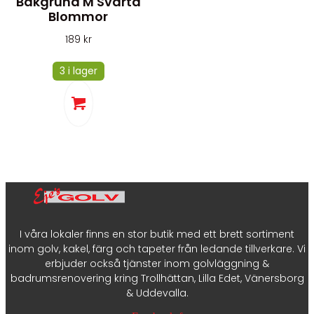
Bakgrund M Svarta
Blommor
189
kr
3 i lager
I våra lokaler finns en stor butik med ett brett sortiment
inom golv, kakel, färg och tapeter från ledande tillverkare. Vi
erbjuder också tjänster inom golvläggning &
badrumsrenovering kring Trollhättan, Lilla Edet, Vänersborg
& Uddevalla.