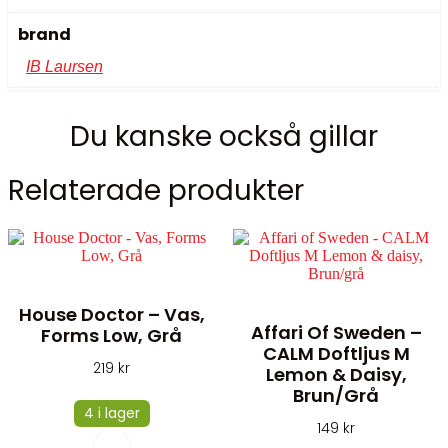
brand
IB Laursen
Du kanske också gillar
Relaterade produkter
House Doctor – Vas,
Affari Of Sweden –
Forms Low, Grå
CALM Doftljus M
219
kr
Lemon & Daisy,
Brun/grå
4 i lager
149
kr