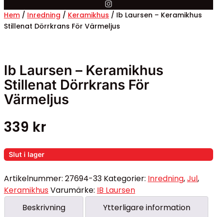
Hem
/
Inredning
/
Keramikhus
/ Ib Laursen – Keramikhus
Stillenat Dörrkrans För Värmeljus
Ib Laursen – Keramikhus
Stillenat Dörrkrans För
Värmeljus
339
kr
Slut i lager
Artikelnummer:
27694-33
Kategorier:
Inredning
,
Jul
,
Keramikhus
Varumärke:
IB Laursen
Beskrivning
Ytterligare information