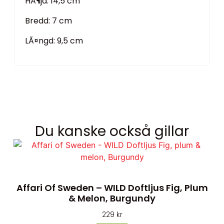
HÃ¶jd: 14,5 cm
Bredd: 7 cm
LÃ¤ngd: 9,5 cm
Du kanske också gillar
Affari Of Sweden – WILD Doftljus Fig, Plum
& Melon, Burgundy
229
kr