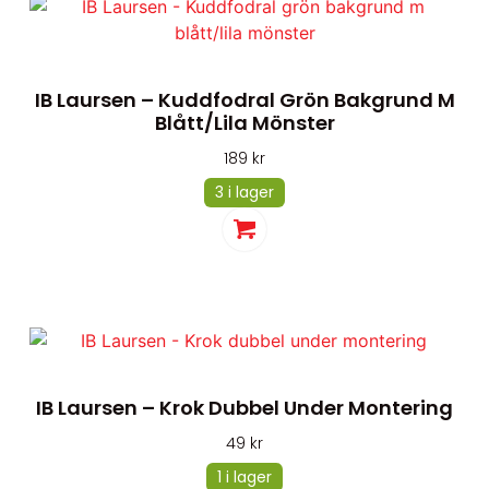
IB Laursen – Kuddfodral Grön Bakgrund M
Blått/lila Mönster
189
kr
3 i lager
IB Laursen – Krok Dubbel Under Montering
49
kr
1 i lager