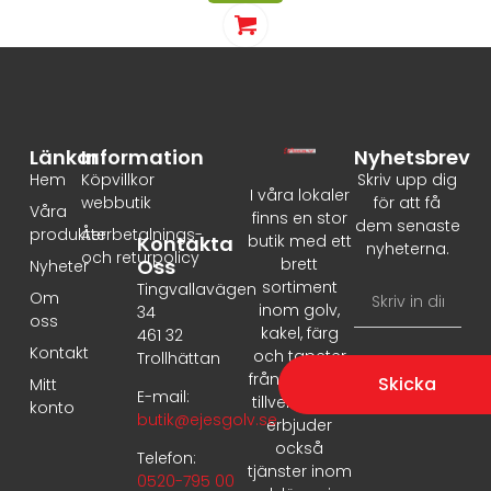
Länkar
Information
Nyhetsbrev
Hem
Köpvillkor
Skriv upp dig
I våra lokaler
webbutik
för att få
Våra
finns en stor
dem senaste
produkter
Återbetalnings-
Kontakta
butik med ett
nyheterna.
och returpolicy
Oss
brett
Nyheter
sortiment
Tingvallavägen
Om
inom golv,
34
oss
kakel, färg
461 32
Kontakt
och tapeter
Trollhättan
från ledande
Skicka
Mitt
E-mail:
tillverkare. Vi
konto
butik@ejesgolv.se
erbjuder
också
Telefon:
tjänster inom
0520-795 00