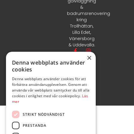
golvläggning
&
badrumsrenovering
kring
Trollhättan,
Lilla Edet,
Vänersborg
& Uddevalla.
×
Denna webbplats använder
cookies
Denna webbplats använder cookies för att
förbättra användarupplevelsen. Genom att
använda vår webbplats samtycker du till alla
cookies i enlighet med vår cookiepolicy.
Läs
mer
STRIKT NÖDVÄNDIGT
PRESTANDA