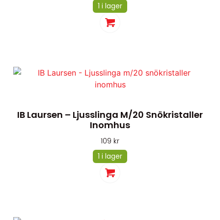
1 i lager
IB Laursen – Ljusslinga M/20 Snökristaller
Inomhus
109
kr
1 i lager