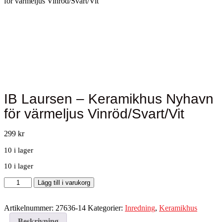
för värmeljus Vinröd/Svart/Vit
IB Laursen – Keramikhus Nyhavn
för värmeljus Vinröd/Svart/Vit
299
kr
10 i lager
10 i lager
IB
Lägg till i varukorg
Laursen
-
Keramikhus
Artikelnummer:
27636-14
Kategorier:
Inredning
,
Keramikhus
Nyhavn
Beskrivning