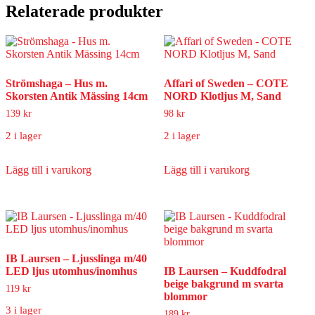
Relaterade produkter
Strömshaga – Hus m.
Affari of Sweden – COTE
Skorsten Antik Mässing 14cm
NORD Klotljus M, Sand
139
kr
98
kr
2 i lager
2 i lager
Lägg till i varukorg
Lägg till i varukorg
IB Laursen – Ljusslinga m/40
LED ljus utomhus/inomhus
IB Laursen – Kuddfodral
beige bakgrund m svarta
119
kr
blommor
3 i lager
189
kr