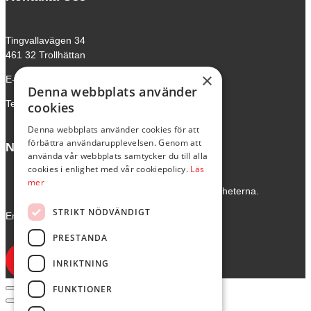
Tingvallavägen 34
461 32 Trollhättan
×
E-mail:
butik@ejesgolv.se
Denna webbplats använder
Telefon:
0520-795 00
cookies
Denna webbplats använder cookies för att
förbättra användarupplevelsen. Genom att
Nyhetsbrev
använda vår webbplats samtycker du till alla
cookies i enlighet med vår cookiepolicy.
Läs
mer
Skriv upp dig för att få dem senaste nyheterna.
STRIKT NÖDVÄNDIGT
Email
PRESTANDA
Skicka
INRIKTNING
FUNKTIONER