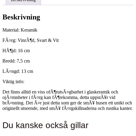
för
värmeljus
Vinröd/Svart/Vit
Beskrivning
mängd
Material: Keramik
ï»¿
FÃ¤rg: VinrÃ¶d, Svart & Vit
HÃ¶jd: 16 cm
Bredd: 7,5 cm
LÃ¤ngd: 13 cm
Viktig info:
Det finns alltid en viss ofÃ¶rutsÃ¤gbarhet i glaskeramik och
ojÃ¤mnheter i fÃ¤rg kan fÃ¶rekomma, detta uppstÃ¥r vid
brÃ¤nning. Det Ã¤r just detta som ger de smÃ¥ husen ett unikt och
originellt utseende, med smÃ¥ fÃ¤rgskillnaderna och rustika kanter.
Du kanske också gillar