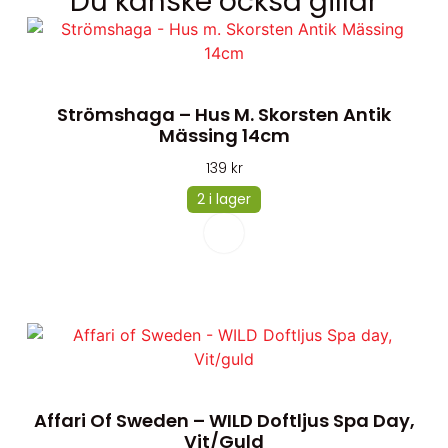
Du kanske också gillar
Strömshaga – Hus M. Skorsten Antik
Mässing 14cm
139
kr
2 i lager
Affari Of Sweden – WILD Doftljus Spa Day,
Vit/guld