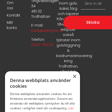
Tingvallavägen
Om
inom golv,
34
oss
kakel, färg
461 32
och tapeter
Kontakt
Trollhättan
från ledande
Skicka
Mitt
tillverkare. Vi
E-mail:
konto
erbjuder
butik@ejesgolv.se
också
Telefon:
tjänster inom
0520-795 00
golvläggning
&
badrumsrenovering
kring
Trollhättan,
Lilla Edet,
×
Vänersborg
Denna webbplats använder
& Uddevalla.
cookies
Denna webbplats använder cookies för att
förbättra användarupplevelsen. Genom att
använda vår webbplats samtycker du till alla
cookies i enlighet med vår cookiepolicy.
Läs