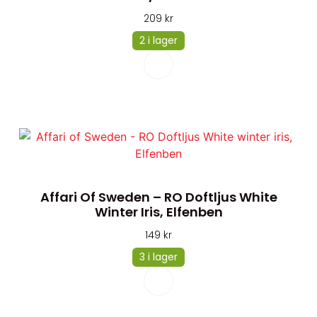
209
kr
2 i lager
Affari Of Sweden – RO Doftljus White
Winter Iris, Elfenben
149
kr
3 i lager