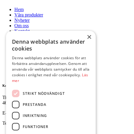
Hem
Våra produkter
Nyheter
Om oss
Kontakt
×
Mitt konto
Denna webbplats använder
Hem
cookies
Våra produkter
Nyheter
Denna webbplats använder cookies för att
Om oss
förbättra användarupplevelsen. Genom att
Kontakt
använda vår webbplats samtycker du till alla
Mitt konto
cookies i enlighet med vår cookiepolicy.
Läs
mer
Kontakta oss
STRIKT NÖDVÄNDIGT
Tingvallavägen 34
461 32 Trollhättan
PRESTANDA
E-mail:
butik@ejesgolv.se
INRIKTNING
Telefon:
0520-795 00
FUNKTIONER