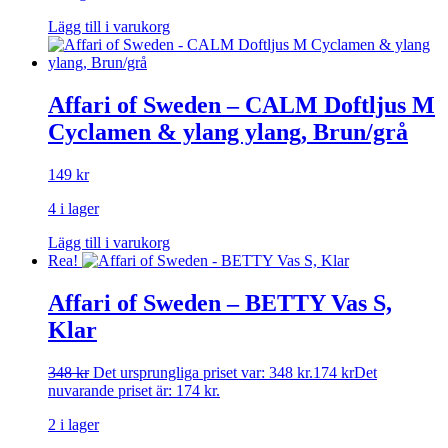
Lägg till i varukorg
Affari of Sweden – CALM Doftljus M
Cyclamen & ylang ylang, Brun/grå
149
kr
4 i lager
Lägg till i varukorg
Rea!
Affari of Sweden – BETTY Vas S,
Klar
348
kr
Det ursprungliga priset var: 348 kr.
174
kr
Det
nuvarande priset är: 174 kr.
2 i lager