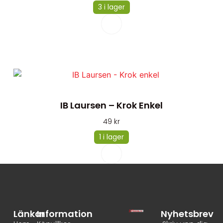
3 i lager
IB Laursen – Krok Enkel
49
kr
1 i lager
Länkar
Information
Nyhetsbrev