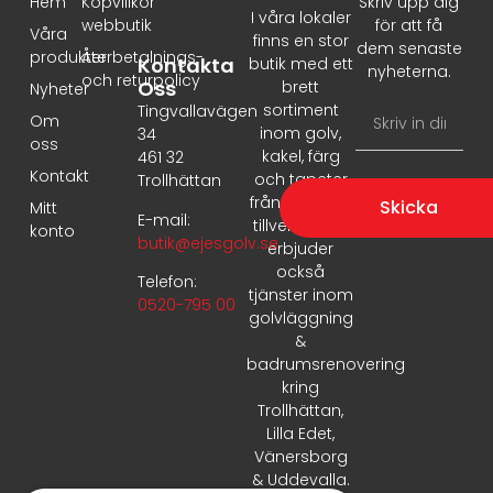
Hem
Köpvillkor
Skriv upp dig
I våra lokaler
webbutik
för att få
Våra
finns en stor
dem senaste
produkter
Återbetalnings-
Kontakta
butik med ett
nyheterna.
och returpolicy
Oss
brett
Nyheter
sortiment
Tingvallavägen
Om
inom golv,
34
oss
kakel, färg
461 32
Kontakt
och tapeter
Trollhättan
från ledande
Skicka
Mitt
E-mail:
tillverkare. Vi
konto
butik@ejesgolv.se
erbjuder
också
Telefon:
tjänster inom
0520-795 00
golvläggning
&
badrumsrenovering
kring
Trollhättan,
Lilla Edet,
Vänersborg
& Uddevalla.