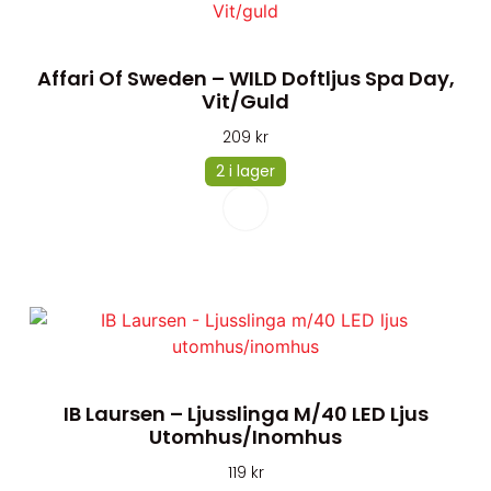
Affari Of Sweden – WILD Doftljus Spa Day,
Vit/guld
209
kr
2 i lager
IB Laursen – Ljusslinga M/40 LED Ljus
Utomhus/inomhus
119
kr