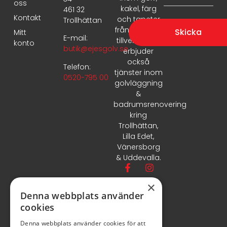
oss
kakel, färg
461 32
Kontakt
och tapeter
Trollhättan
från ledande
Skicka
Mitt
E-mail:
tillverkare. Vi
konto
butik@ejesgolv.se
erbjuder
också
Telefon:
tjänster inom
0520-795 00
golvläggning
&
badrumsrenovering
kring
Trollhättan,
Lilla Edet,
Vänersborg
& Uddevalla.
×
Denna webbplats använder
cookies
Denna webbplats använder cookies för att