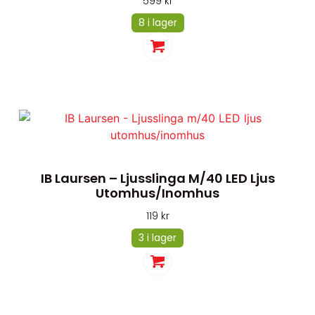
599
kr
8 i lager
IB Laursen – Ljusslinga M/40 LED Ljus
Utomhus/inomhus
119
kr
3 i lager