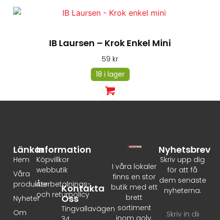
IB Laursen – Krok Enkel Mini
59
kr
18 i lager
Länkar
Information
Nyhetsbrev
Hem
Köpvillkor
Skriv upp dig
I våra lokaler
webbutik
för att få
Våra
finns en stor
dem senaste
produkter
Återbetalnings-
Kontakta
butik med ett
nyheterna.
och returpolicy
Oss
brett
Nyheter
sortiment
Tingvallavägen
Om
inom golv,
34