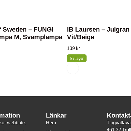
Of Sweden – FUNGI
IB Laursen – Julgran
ampa M, Svamplampa
Vit/beige
139
kr
6 i lager
rmation
Länkar
Kontakt
lkor webbutik
Hem
Tingvallav
461 32 Trol