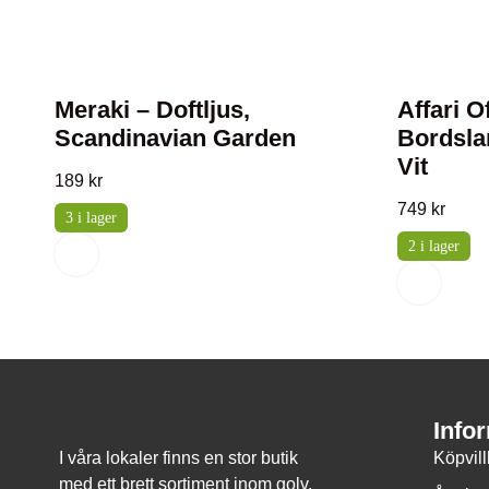
Meraki – Doftljus,
Affari 
Scandinavian Garden
Bordsl
Vit
189
kr
749
kr
3 i lager
2 i lager
Info
I våra lokaler finns en stor butik
Köpvil
med ett brett sortiment inom golv,