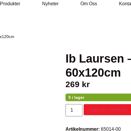
 Produkter
Nyheter
Om Oss
Konta
60x120cm
Ib Laursen 
60x120cm
269
kr
5 i lager
Lägg till i varukorg
Artikelnummer:
65014-00