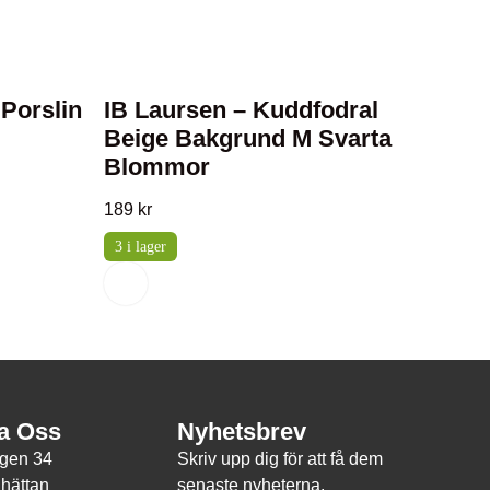
 Porslin
IB Laursen – Kuddfodral
Beige Bakgrund M Svarta
Blommor
189
kr
3 i lager
a Oss
Nyhetsbrev
ägen 34
Skriv upp dig för att få dem
lhättan
senaste nyheterna.